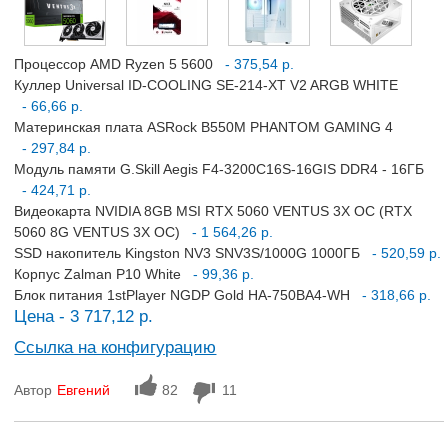
Процессор AMD Ryzen 5 5600
- 375,54 р.
Куллер Universal ID-COOLING SE-214-XT V2 ARGB WHITE
- 66,66 р.
Материнская плата ASRock B550M PHANTOM GAMING 4
- 297,84 р.
Модуль памяти G.Skill Aegis F4-3200C16S-16GIS DDR4 - 16ГБ
- 424,71 р.
Видеокарта NVIDIA 8GB MSI RTX 5060 VENTUS 3X OC (RTX
5060 8G VENTUS 3X OC)
- 1 564,26 р.
SSD накопитель Kingston NV3 SNV3S/1000G 1000ГБ
- 520,59 р.
Корпус Zalman P10 White
- 99,36 р.
Блок питания 1stPlayer NGDP Gold HA-750BA4-WH
- 318,66 р.
Цена - 3 717,12 р.
Ссылка на конфигурацию
Автор
Евгений
82
11