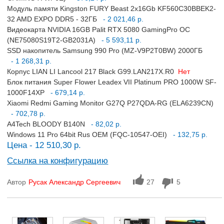
Модуль памяти Kingston FURY Beast 2x16Gb KF560C30BBEK2-
32 AMD EXPO DDR5 - 32ГБ
- 2 021,46 р.
Видеокарта NVIDIA 16GB Palit RTX 5080 GamingPro OC
(NE75080S19T2-GB2031A)
- 5 593,11 р.
SSD накопитель Samsung 990 Pro (MZ-V9P2T0BW) 2000ГБ
- 1 268,31 р.
Корпус LIAN LI Lancool 217 Black G99.LAN217X.R0
Нет
Блок питания Super Flower Leadex VII Platinum PRO 1000W SF-
1000F14XP
- 679,14 р.
Xiaomi Redmi Gaming Monitor G27Q P27QDA-RG (ELA6239CN)
- 702,78 р.
A4Tech BLOODY B140N
- 82,02 р.
Windows 11 Pro 64bit Rus OEM (FQC-10547-OEI)
- 132,75 р.
Цена - 12 510,30 р.
Ссылка на конфигурацию
Автор
Русак Александр Сергеевич
27
5