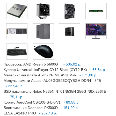
Процессор AMD Ryzen 5 5600GT
- 505,02 р.
Куллер Universal 1stPlayer CY12 Black (CY12-BK)
- 68,34 р.
Материнская плата ASUS PRIME A520M-R
- 171,00 р.
Модуль памяти Apacer AU08GGB26CQYBGH DDR4 - 8ГБ
- 227,43 р.
SSD накопитель Netac N535N NT01N535N-256G-N8X 256ГБ
- 175,11 р.
Корпус AeroCool CS-108-S-BK-V1
- 89,55 р.
Блок питания Deepcool PK500D
- 151,20 р.
ELSA EA241Q PRO
- 257,49 р.