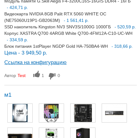
Модуль памяти G.Skill Aegis F4-3200C16S-16GIS DDR4 - 16ГБ
- 424,71 р.
Видеокарта NVIDIA 8GB Palit RTX 5060 WHITE OC
(NE75060U19P1-GB2063M)
- 1 561,41 р.
SSD накопитель Kingston NV3 SNV3S/1000G 1000ГБ
- 520,59 р.
Корпус XASTRA Q700 4ARGB White Q700-4FM12A-C10-UC-WH
- 334,59 р.
Блок питания 1stPlayer NGDP Gold HA-750BA4-WH
- 318,66 р.
Цена - 3 949,50 р.
Ссылка на конфигурацию
Автор
Test
1
0
м1