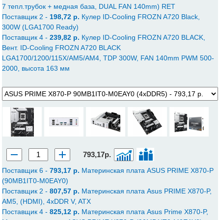
7 тепл.трубок + медная база, DUAL FAN 140mm) RET
Поставщик 2 -
198,72 p.
Кулер ID-Cooling FROZN A720 Black,
300W (LGA1700 Ready)
Поставщик 4 -
239,82 p.
Кулер ID-Cooling FROZN A720 BLACK,
Вент. ID-Cooling FROZN A720 BLACK
LGA1700/1200/115X/AM5/AM4, TDP 300W, FAN 140mm PWM 500-
2000, высота 163 мм
793,17р.
Поставщик 6 -
793,17 p.
Материнская плата ASUS PRIME X870-P
(90MB1IT0-M0EAY0)
Поставщик 2 -
807,57 p.
Материнская плата Asus PRIME X870-P,
AM5, (HDMI), 4xDDR V, ATX
Поставщик 4 -
825,12 p.
Материнская плата Asus Prime X870-P,