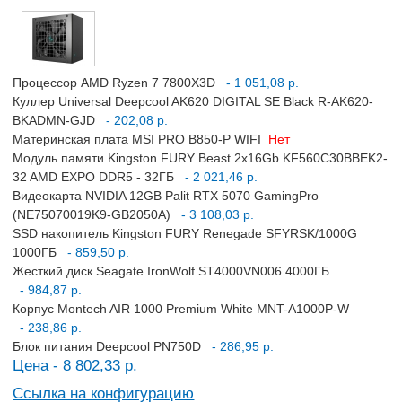
Процессор AMD Ryzen 7 7800X3D
- 1 051,08 р.
Куллер Universal Deepcool AK620 DIGITAL SE Black R-AK620-
BKADMN-GJD
- 202,08 р.
Материнская плата MSI PRO B850-P WIFI
Нет
Модуль памяти Kingston FURY Beast 2x16Gb KF560C30BBEK2-
32 AMD EXPO DDR5 - 32ГБ
- 2 021,46 р.
Видеокарта NVIDIA 12GB Palit RTX 5070 GamingPro
(NE75070019K9-GB2050A)
- 3 108,03 р.
SSD накопитель Kingston FURY Renegade SFYRSK/1000G
1000ГБ
- 859,50 р.
Жесткий диск Seagate IronWolf ST4000VN006 4000ГБ
- 984,87 р.
Корпус Montech AIR 1000 Premium White MNT-A1000P-W
- 238,86 р.
Блок питания Deepcool PN750D
- 286,95 р.
Цена - 8 802,33 р.
Ссылка на конфигурацию