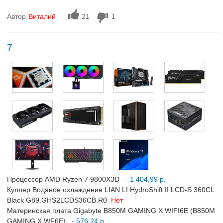
Автор
Виталий
21
1
7
Процессор AMD Ryzen 7 9800X3D
- 1 404,99 р.
Куллер Водяное охлаждение LIAN LI HydroShift II LCD-S 360CL
Black G89.GHS2LCDS36CB.R0
Нет
Материнская плата Gigabyte B850M GAMING X WIFI6E (B850M
GAMING X WF6E)
- 576,24 р.