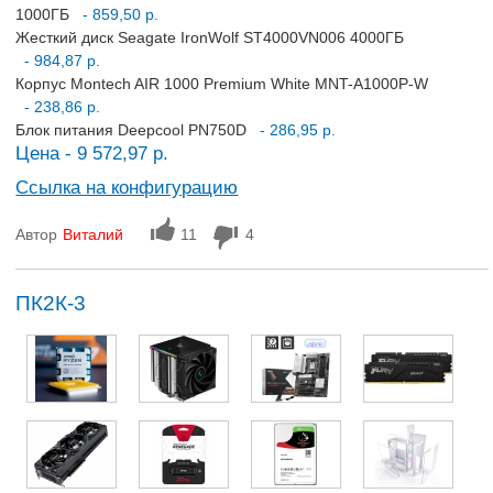
1000ГБ
- 859,50 р.
Жесткий диск Seagate IronWolf ST4000VN006 4000ГБ
- 984,87 р.
Корпус Montech AIR 1000 Premium White MNT-A1000P-W
- 238,86 р.
Блок питания Deepcool PN750D
- 286,95 р.
Цена - 9 572,97 р.
Ссылка на конфигурацию
Автор
Виталий
11
4
ПК2К-3