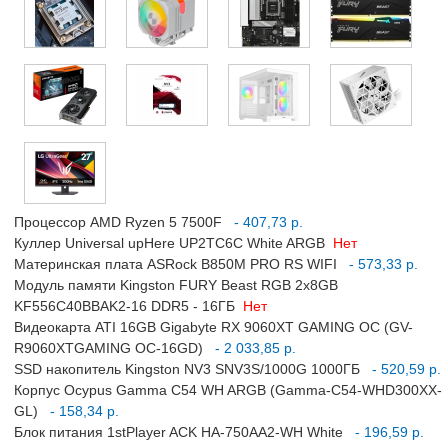
Процессор AMD Ryzen 5 7500F
- 407,73 р.
Куллер Universal upHere UP2TC6C White ARGB
Нет
Материнская плата ASRock B850M PRO RS WIFI
- 573,33 р.
Модуль памяти Kingston FURY Beast RGB 2x8GB
KF556C40BBAK2-16 DDR5 - 16ГБ
Нет
Видеокарта ATI 16GB Gigabyte RX 9060XT GAMING OC (GV-
R9060XTGAMING OC-16GD)
- 2 033,85 р.
SSD накопитель Kingston NV3 SNV3S/1000G 1000ГБ
- 520,59 р.
Корпус Ocypus Gamma C54 WH ARGB (Gamma-C54-WHD300XX-
GL)
- 158,34 р.
Блок питания 1stPlayer ACK HA-750AA2-WH White
- 196,59 р.