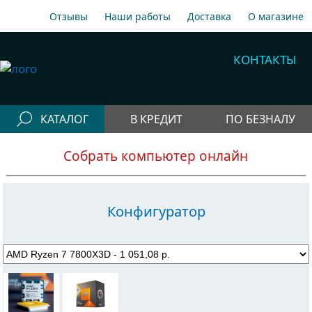
Отзывы
Наши работы
Доставка
О магазине
A1
+375 29 198-70-77
КОНТАКТЫ
МТС
+375 29 758-00-77
Гор
+375 17 256-18-09
КАТАЛОГ
В КРЕДИТ
ПО БЕЗНАЛУ
info@cooler.by
Конфигураторы
Собрать компьютер онлайн
Собрать компьютер онлайн
Telegram
Viber
Компьютеры
Быстрый подбор компьютера
Системные
Конфигуратор
блоки
Рабочие станции
Моноблоки
Периферия