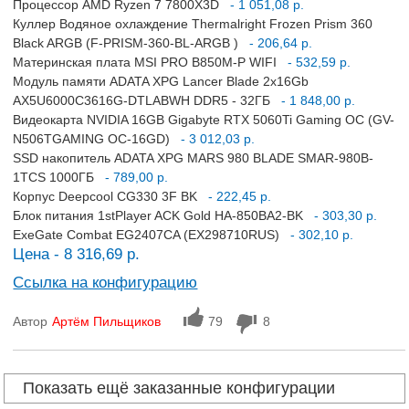
Процессор AMD Ryzen 7 7800X3D
- 1 051,08 р.
Куллер Водяное охлаждение Thermalright Frozen Prism 360
Black ARGB (F-PRISM-360-BL-ARGB )
- 206,64 р.
Материнская плата MSI PRO B850M-P WIFI
- 532,59 р.
Модуль памяти ADATA XPG Lancer Blade 2x16Gb
AX5U6000C3616G-DTLABWH DDR5 - 32ГБ
- 1 848,00 р.
Видеокарта NVIDIA 16GB Gigabyte RTX 5060Ti Gaming OC (GV-
N506TGAMING OC-16GD)
- 3 012,03 р.
SSD накопитель ADATA XPG MARS 980 BLADE SMAR-980B-
1TCS 1000ГБ
- 789,00 р.
Корпус Deepcool CG330 3F BK
- 222,45 р.
Блок питания 1stPlayer ACK Gold HA-850BA2-BK
- 303,30 р.
ExeGate Combat EG2407CA (EX298710RUS)
- 302,10 р.
Цена - 8 316,69 р.
Ссылка на конфигурацию
Автор
Артём Пильщиков
79
8
Показать ещё заказанные конфигурации