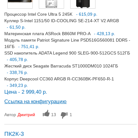
Процессор Intel Core Ultra 5 245K
- 615,09 р.
Куллер S-Intel 1151/50 ID-COOLING SE-214-XT V2 ARGB
- 61,50 р.
Материнская плата ASRock B860M PRO-A
- 428,13 р.
Модуль памяти Patriot Signature Line PSD516G560081 DDR5 -
16ГБ
- 751,41 р.
SSD накопитель ADATA Legend 900 SLEG-900-512GCS 512ГБ
- 405,78 р.
Жесткий диск Seagate Barracuda ST1000DM010 1024ГБ
- 338,76 р.
Корпус Deepcool CC360 ARGB R-CC360BK-PF650-R-1
- 349,23 р.
Цена - 2 999,40 р.
Ссылка на конфигурацию
Автор
Дмитрий
13
1
ПК2К-3