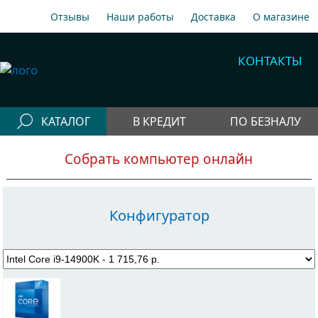
Отзывы
Наши работы
Доставка
О магазине
A1
+375 29 198-70-77
КОНТАКТЫ
МТС
+375 29 758-00-77
Гор
+375 17 256-18-09
КАТАЛОГ
В КРЕДИТ
ПО БЕЗНАЛУ
info@cooler.by
Конфигураторы
Собрать компьютер онлайн
Собрать компьютер онлайн
Telegram
Viber
Компьютеры
Быстрый подбор компьютера
Системные
Конфигуратор
блоки
Рабочие станции
Моноблоки
Периферия