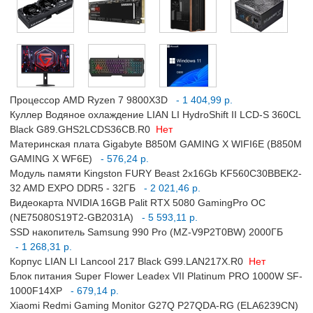
Процессор AMD Ryzen 7 9800X3D
- 1 404,99 р.
Куллер Водяное охлаждение LIAN LI HydroShift II LCD-S 360CL
Black G89.GHS2LCDS36CB.R0
Нет
Материнская плата Gigabyte B850M GAMING X WIFI6E (B850M
GAMING X WF6E)
- 576,24 р.
Модуль памяти Kingston FURY Beast 2x16Gb KF560C30BBEK2-
32 AMD EXPO DDR5 - 32ГБ
- 2 021,46 р.
Видеокарта NVIDIA 16GB Palit RTX 5080 GamingPro OC
(NE75080S19T2-GB2031A)
- 5 593,11 р.
SSD накопитель Samsung 990 Pro (MZ-V9P2T0BW) 2000ГБ
- 1 268,31 р.
Корпус LIAN LI Lancool 217 Black G99.LAN217X.R0
Нет
Блок питания Super Flower Leadex VII Platinum PRO 1000W SF-
1000F14XP
- 679,14 р.
Xiaomi Redmi Gaming Monitor G27Q P27QDA-RG (ELA6239CN)