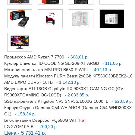
Процессор AMD Ryzen 7 7700
- 608,61 р.
Куллер Universal ID-COOLING SE-206-XT ARGB
- 111,06 р.
Материнская плата MSI PRO B650-P WIFI
- 407,13 р.
Модуль памяти Kingston FURY Beast 2x8Gb KF560C30BBEK2-16
AMD EXPO DDR5 - 16ГБ
- 1 142,13 р.
Видеокарта ATI 16GB Gigabyte RX 9060XT GAMING OC (GV-
R9060XTGAMING OC-16GD)
- 2 033,85 р.
SSD накопитель Kingston NV3 SNV3S/1000G 1000ГБ
- 520,59 р.
Корпус Ocypus Gamma C54 WH ARGB (Gamma-C54-WHD300XX-
GL)
- 158,34 р.
Блок питания Deepcool PQ650G WH
Нет
LG 27G610A-B
- 700,20 р.
Цена - 5 731,41 р.