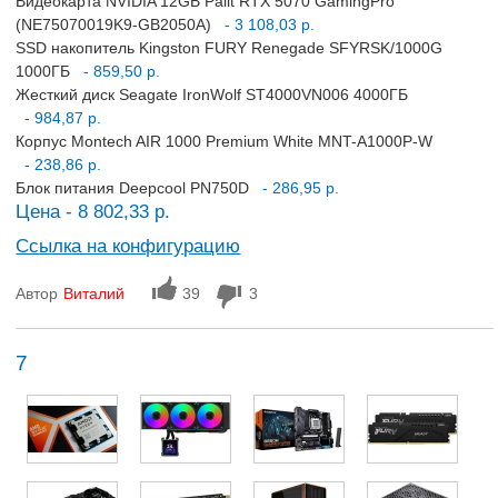
Видеокарта NVIDIA 12GB Palit RTX 5070 GamingPro
(NE75070019K9-GB2050A)
- 3 108,03 р.
SSD накопитель Kingston FURY Renegade SFYRSK/1000G
1000ГБ
- 859,50 р.
Жесткий диск Seagate IronWolf ST4000VN006 4000ГБ
- 984,87 р.
Корпус Montech AIR 1000 Premium White MNT-A1000P-W
- 238,86 р.
Блок питания Deepcool PN750D
- 286,95 р.
Цена - 8 802,33 р.
Ссылка на конфигурацию
Автор
Виталий
39
3
7