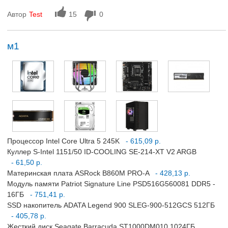
Автор
Test
15
0
м1
Процессор Intel Core Ultra 5 245K
- 615,09 р.
Куллер S-Intel 1151/50 ID-COOLING SE-214-XT V2 ARGB
- 61,50 р.
Материнская плата ASRock B860M PRO-A
- 428,13 р.
Модуль памяти Patriot Signature Line PSD516G560081 DDR5 -
16ГБ
- 751,41 р.
SSD накопитель ADATA Legend 900 SLEG-900-512GCS 512ГБ
- 405,78 р.
Жесткий диск Seagate Barracuda ST1000DM010 1024ГБ