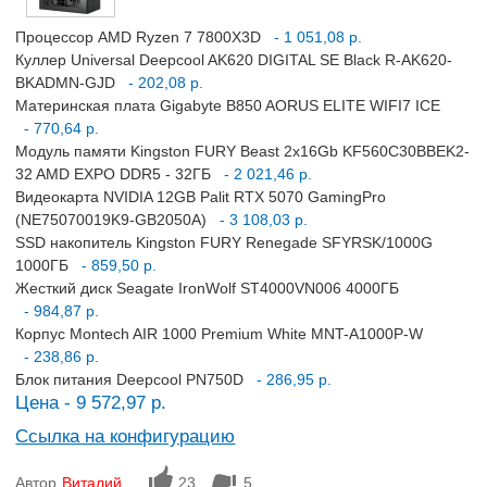
Процессор AMD Ryzen 7 7800X3D
- 1 051,08 р.
Куллер Universal Deepcool AK620 DIGITAL SE Black R-AK620-
BKADMN-GJD
- 202,08 р.
Материнская плата Gigabyte B850 AORUS ELITE WIFI7 ICE
- 770,64 р.
Модуль памяти Kingston FURY Beast 2x16Gb KF560C30BBEK2-
32 AMD EXPO DDR5 - 32ГБ
- 2 021,46 р.
Видеокарта NVIDIA 12GB Palit RTX 5070 GamingPro
(NE75070019K9-GB2050A)
- 3 108,03 р.
SSD накопитель Kingston FURY Renegade SFYRSK/1000G
1000ГБ
- 859,50 р.
Жесткий диск Seagate IronWolf ST4000VN006 4000ГБ
- 984,87 р.
Корпус Montech AIR 1000 Premium White MNT-A1000P-W
- 238,86 р.
Блок питания Deepcool PN750D
- 286,95 р.
Цена - 9 572,97 р.
Ссылка на конфигурацию
Автор
Виталий
23
5