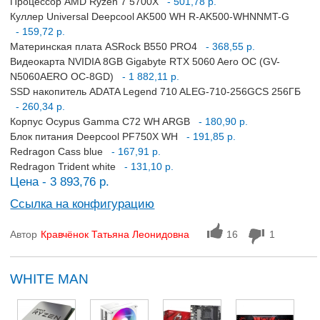
Процессор AMD Ryzen 7 5700X
- 501,78 р.
Куллер Universal Deepcool AK500 WH R-AK500-WHNNMT-G
- 159,72 р.
Материнская плата ASRock B550 PRO4
- 368,55 р.
Видеокарта NVIDIA 8GB Gigabyte RTX 5060 Aero OC (GV-
N5060AERO OC-8GD)
- 1 882,11 р.
SSD накопитель ADATA Legend 710 ALEG-710-256GCS 256ГБ
- 260,34 р.
Корпус Ocypus Gamma C72 WH ARGB
- 180,90 р.
Блок питания Deepcool PF750X WH
- 191,85 р.
Redragon Cass blue
- 167,91 р.
Redragon Trident white
- 131,10 р.
Цена - 3 893,76 р.
Ссылка на конфигурацию
Автор
Кравчёнок Татьяна Леонидовна
16
1
WHITE MAN