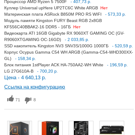
Процессор AMD Ryzen 5 7500F
- 407,73 р.
Куллер Universal upHere UP2TC6C White ARGB
Нет
Материнская плата ASRock B850M PRO RS WIFI
- 573,33 р.
Модуль памяти Kingston FURY Beast RGB 2x8GB
KF556C40BBAK2-16 DDR5 - 16ГБ
Нет
Видеокарта ATI 16GB Gigabyte RX 9060XT GAMING OC (GV-
R9060XTGAMING OC-16GD)
- 2 033,85 р.
SSD накопитель Kingston NV3 SNV3S/1000G 1000ГБ
- 520,59 р.
Корпус Ocypus Gamma C54 WH ARGB (Gamma-C54-WHD300XX-
GL)
- 158,34 р.
Блок питания 1stPlayer ACK HA-750AA2-WH White
- 196,59 р.
LG 27G610A-B
- 700,20 р.
Цена - 4 640,13 р.
Ссылка на конфигурацию
71
8