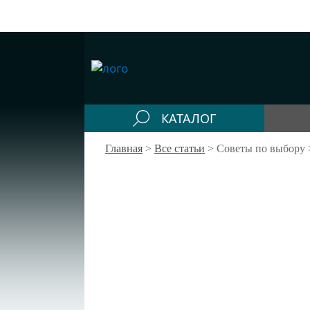
КАТАЛОГ
Главная
>
Все статьи
>
Советы по выбору
Конфигураторы
Компьютеры
Системные блоки
Рабочие станции
Моноблоки
Периферия