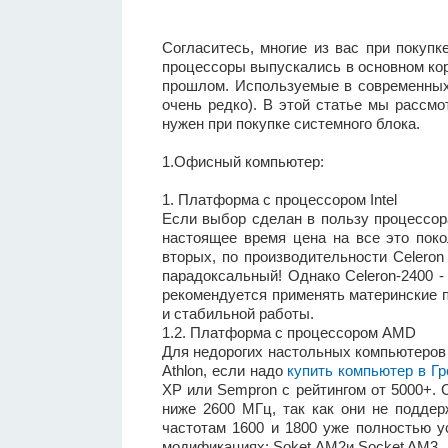
Согласитесь, многие из вас при покупк
процессоры выпускались в основном корп
прошлом. Используемые в современных 
очень редко). В этой статье мы рассмо
нужен при покупке системного блока.
1.Офисный компьютер:
1. Платформа с процессором Intel
Если выбор сделан в пользу процессора 
настоящее время цена на все это поко
вторых, по производительности Celeron
парадоксальный! Однако Celeron-2400 -
рекомендуется применять материнские п
и стабильной работы.
1.2. Платформа с процессором AMD
Для недорогих настольных компьютеров 
Athlon, если надо
купить компьютер в Г
XP или Sempron с рейтингом от 5000+. 
ниже 2600 МГц, так как они не подде
частотам 1600 и 1800 уже полностью у
модификациях: Soket AM2и Socket AM3 .