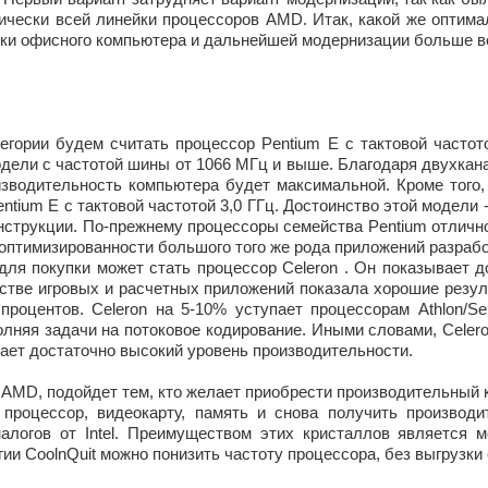
ически всей линейки процессоров AMD. Итак, какой же оптима
орки офисного компьютера и дальнейшей модернизации больше 
егории будем считать процессор Pentium E с тактовой часто
одели с частотой шины от 1066 МГц и выше. Благодаря двух
изводительность компьютера будет максимальной. Кроме того,
tium E с тактовой частотой 3,0 ГГц. Достоинство этой модели 
нструкции. По-прежнему процессоры семейства Pentium отличн
 оптимизированности большого того же рода приложений разрабо
для покупки может стать процессор Celeron . Он показывает 
тве игровых и расчетных приложений показала хорошие резул
процентов. Celeron на 5-10% уступает процессорам Athlon/S
лняя задачи на потоковое кодирование. Иными словами, Celeron
дает достаточно высокий уровень производительности.
AMD, подойдет тем, кто желает приобрести производительный к
 процессор, видеокарту, память и снова получить производи
огов от Intel. Преимуществом этих кристаллов является м
гии CoolnQuit можно понизить частоту процессора, без выгрузк