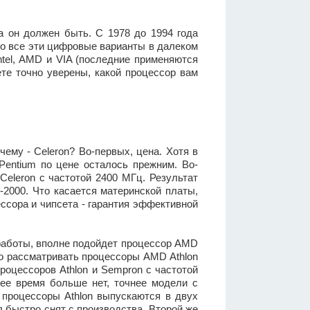
ра он должен быть. С 1978 до 1994 года
 Но все эти цифровые варианты в далеком
tel, AMD и VIA (последние применяются
ете точно уверены, какой процессор вам
чему - Celeron? Во-первых, цена. Хотя в
Pentium по цене осталось прежним. Во-
Celeron с частотой 2400 МГц. Результат
-2000. Что касается материнской платы,
ссора и чипсета - гарантия эффективной
 работы, вполне подойдет процессор AMD
но рассматривать процессоры AMD Athlon
роцессоров Athlon и Sempron с частотой
ее время больше нет, точнее модели с
 процессоры Athlon выпускаются в двух
 быстро снят с производства. Второй же