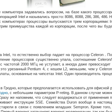
е компьютера задавались вопросом, на базе какого процессо
орацией Intel и назывались просто: 8086, 8088, 286, 386, 486.
компьютерах процессоры выпускаются трем корпорациями: In
трим преимущества каждой из корпорации, после чего вы буд
Intel, то естественно выбор падает на процессор Celeron . По
ление процессоров существенно упала, соотношение Celeron/
 с частотой 2000 МГц не уступает, а иногда даже превосходит 
 это урезанный Pentium 4, с кешем L2, меньшим, чем у Celeron
латы, основанные на чипсетах Intel. Один производитель проце
в Гродно, которые предполагается использовать для офисной
родно
, с небольшим параметром P-reting. В данном случае мож
Сразу же напомним, что следует воздержаться от применения п
рживают инструкции SSE. Семейства Duron вообще в настоящ
старели в связи с появлением младших Sempron. Кроме того,
 Первый вариант затрудняет вариант модернизации, так как был