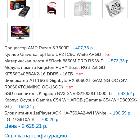
Процессор AMD Ryzen 5 7500F
- 407,73 р.
Куллер Universal upHere UP2TC6C White ARGB
Нет
Материнская плата ASRock B850M PRO RS WIFI
- 573,33 р.
Модуль памяти Kingston FURY Beast RGB 2x8GB
KF556C40BBAK2-16 DDR5 - 16ГБ
Нет
Видеокарта ATI 16GB Gigabyte RX 9060XT GAMING OC (GV-
R9060XTGAMING OC-16GD)
Нет
SSD накопитель Kingston NV3 SNV3S/1000G 1000ГБ
- 542,52 р.
Корпус Ocypus Gamma C54 WH ARGB (Gamma-C54-WHD300XX-
GL)
- 158,34 р.
Блок питания 1stPlayer ACK HA-750AA2-WH White
- 196,59 р.
LG 27G610A-B
- 700,20 р.
Цена - 2 628,21 р.
Ссылка на конфигурацию