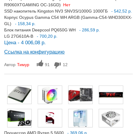
R9060XTGAMING OC-16GD)
Нет
SSD накопитель Kingston NV3 SNV3S/1000G 1000ГБ
- 542,52 р.
Корпус Ocypus Gamma C54 WH ARGB (Gamma-C54-WHD300XX-
GL)
- 158,34 р.
Блок питания Deepcool PQ650G WH
- 286,59 р.
LG 27G610A-B
- 700,20 р.
Цена - 4 006,08 р.
Ссылка на конфигурацию
Автор
Тимур
91
12
Процессор AMD Ryzen 5 5600
- 369,06 р.