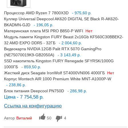
Процессор AMD Ryzen 7 7800X3D
- 975,60 р.
Куллер Universal Deepcool AK620 DIGITAL SE Black R-AK620-
BKADMN-GJD
- 196,05 р.
Материнская плата MSI PRO B850-P WIFI
Нет
Модуль памяти Kingston FURY Beast 2x16Gb KF560C30BBEK2-
32 AMD EXPO DDR5 - 32ГБ
- 2 004,60 р.
Видеокарта NVIDIA 12GB Palit RTX 5070 GamingPro
(NE75070019K9-GB2050A)
- 3 143,49 р.
SSD накопитель Kingston FURY Renegade SFYRSK/1000G
1000ГБ
- 859,50 р.
Жесткий диск Seagate IronWolf ST4000VN006 4000ГБ
Нет
Корпус Montech AIR 1000 Premium White MNT-A1000P-W
- 238,86 р.
Блок питания Deepcool PN750D
- 286,98 р.
Цена - 7 754,58 р.
Ссылка на конфигурацию
Автор
Виталий
50
4