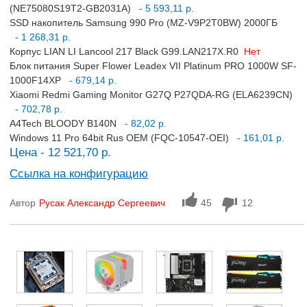
(NE75080S19T2-GB2031A)
- 5 593,11 р.
SSD накопитель Samsung 990 Pro (MZ-V9P2T0BW) 2000ГБ
- 1 268,31 р.
Корпус LIAN LI Lancool 217 Black G99.LAN217X.R0
Нет
Блок питания Super Flower Leadex VII Platinum PRO 1000W SF-
1000F14XP
- 679,14 р.
Xiaomi Redmi Gaming Monitor G27Q P27QDA-RG (ELA6239CN)
- 702,78 р.
A4Tech BLOODY B140N
- 82,02 р.
Windows 11 Pro 64bit Rus OEM (FQC-10547-OEI)
- 161,01 р.
Цена - 12 521,70 р.
Ссылка на конфигурацию
Автор
Русак Александр Сергеевич
45
12