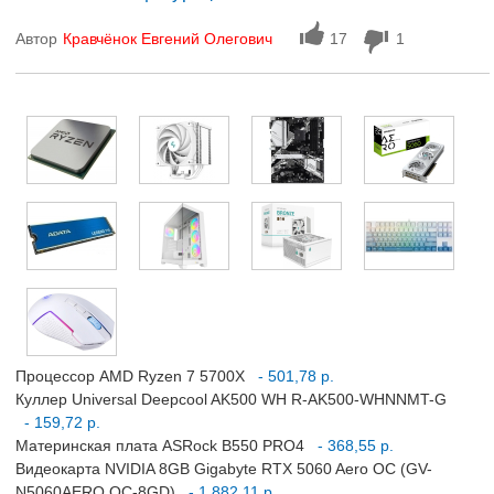
Автор
Кравчёнок Евгений Олегович
17
1
Процессор AMD Ryzen 7 5700X
- 501,78 р.
Куллер Universal Deepcool AK500 WH R-AK500-WHNNMT-G
- 159,72 р.
Материнская плата ASRock B550 PRO4
- 368,55 р.
Видеокарта NVIDIA 8GB Gigabyte RTX 5060 Aero OC (GV-
N5060AERO OC-8GD)
- 1 882,11 р.