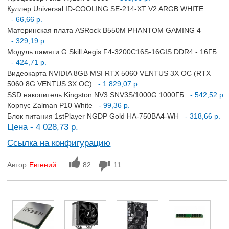
Куллер Universal ID-COOLING SE-214-XT V2 ARGB WHITE
- 66,66 р.
Материнская плата ASRock B550M PHANTOM GAMING 4
- 329,19 р.
Модуль памяти G.Skill Aegis F4-3200C16S-16GIS DDR4 - 16ГБ
- 424,71 р.
Видеокарта NVIDIA 8GB MSI RTX 5060 VENTUS 3X OC (RTX
5060 8G VENTUS 3X OC)
- 1 829,07 р.
SSD накопитель Kingston NV3 SNV3S/1000G 1000ГБ
- 542,52 р.
Корпус Zalman P10 White
- 99,36 р.
Блок питания 1stPlayer NGDP Gold HA-750BA4-WH
- 318,66 р.
Цена - 4 028,73 р.
Ссылка на конфигурацию
Автор
Евгений
82
11