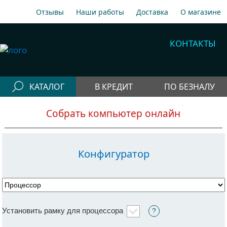
Отзывы
Наши работы
Доставка
О магазине
A1
+375 29 198-70-77
КОНТАКТЫ
МТС
+375 29 758-00-77
Гор
+375 17 256-18-09
КАТАЛОГ
В КРЕДИТ
ПО БЕЗНАЛУ
info@cooler.by
Конфигураторы
Собрать компьютер онлайн
Собрать компьютер онлайн
Telegram
Viber
Компьютеры
Быстрый подбор компьютера
Системные
Конфигуратор
блоки
Рабочие станции
Моноблоки
Установить рамку для процессора
?
Периферия