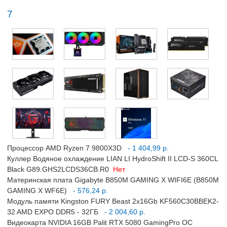
7
Процессор AMD Ryzen 7 9800X3D
- 1 404,99 р.
Куллер Водяное охлаждение LIAN LI HydroShift II LCD-S 360CL
Black G89.GHS2LCDS36CB.R0
Нет
Материнская плата Gigabyte B850M GAMING X WIFI6E (B850M
GAMING X WF6E)
- 576,24 р.
Модуль памяти Kingston FURY Beast 2x16Gb KF560C30BBEK2-
32 AMD EXPO DDR5 - 32ГБ
- 2 004,60 р.
Видеокарта NVIDIA 16GB Palit RTX 5080 GamingPro OC