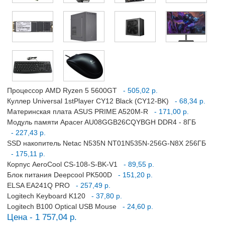
Процессор AMD Ryzen 5 5600GT
- 505,02 р.
Куллер Universal 1stPlayer CY12 Black (CY12-BK)
- 68,34 р.
Материнская плата ASUS PRIME A520M-R
- 171,00 р.
Модуль памяти Apacer AU08GGB26CQYBGH DDR4 - 8ГБ
- 227,43 р.
SSD накопитель Netac N535N NT01N535N-256G-N8X 256ГБ
- 175,11 р.
Корпус AeroCool CS-108-S-BK-V1
- 89,55 р.
Блок питания Deepcool PK500D
- 151,20 р.
ELSA EA241Q PRO
- 257,49 р.
Logitech Keyboard K120
- 37,80 р.
Logitech B100 Optical USB Mouse
- 24,60 р.
Цена - 1 757,04 р.