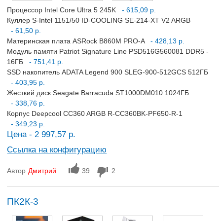
Процессор Intel Core Ultra 5 245K
- 615,09 р.
Куллер S-Intel 1151/50 ID-COOLING SE-214-XT V2 ARGB
- 61,50 р.
Материнская плата ASRock B860M PRO-A
- 428,13 р.
Модуль памяти Patriot Signature Line PSD516G560081 DDR5 -
16ГБ
- 751,41 р.
SSD накопитель ADATA Legend 900 SLEG-900-512GCS 512ГБ
- 403,95 р.
Жесткий диск Seagate Barracuda ST1000DM010 1024ГБ
- 338,76 р.
Корпус Deepcool CC360 ARGB R-CC360BK-PF650-R-1
- 349,23 р.
Цена - 2 997,57 р.
Ссылка на конфигурацию
Автор
Дмитрий
39
2
ПК2К-3