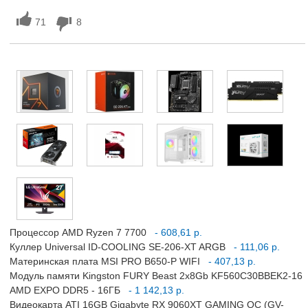
71
8
Процессор AMD Ryzen 7 7700
- 608,61 р.
Куллер Universal ID-COOLING SE-206-XT ARGB
- 111,06 р.
Материнская плата MSI PRO B650-P WIFI
- 407,13 р.
Модуль памяти Kingston FURY Beast 2x8Gb KF560C30BBEK2-16
AMD EXPO DDR5 - 16ГБ
- 1 142,13 р.
Видеокарта ATI 16GB Gigabyte RX 9060XT GAMING OC (GV-