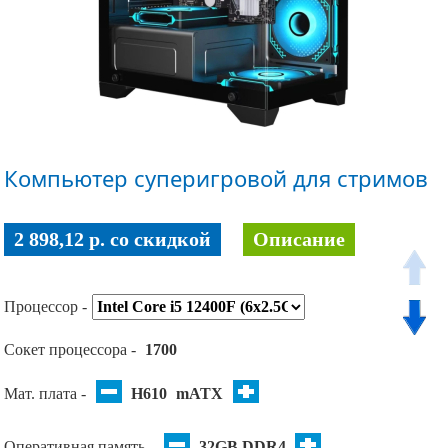
Компьютер суперигровой для стримов
2 898,12 p. co скидкой
Описание
Процессор -
Сокет процессора -
1700
Мат. плата -
H610
mATX
Оперативная память -
32GB DDR4