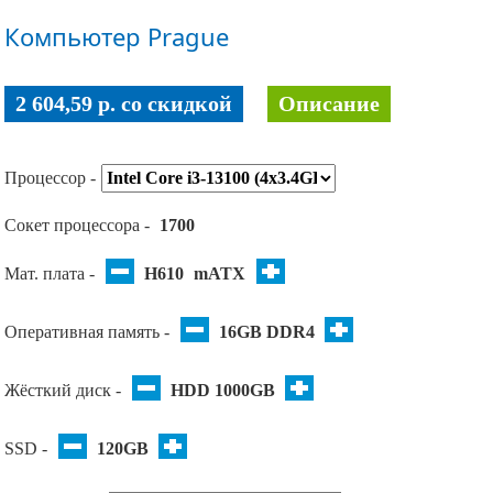
Компьютер Prague
2 604,59 p. co скидкой
Описание
Процессор -
Сокет процессора -
1700
Мат. плата -
H610
mATX
Оперативная память -
16GB DDR4
Жёсткий диск -
HDD 1000GB
SSD -
120GB