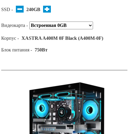
SSD -
240GB
Видеокарта -
Корпус -
XASTRA A400M 0F Black (A400M-0F)
Блок питания -
750Вт