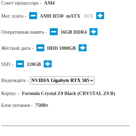
Сокет процессора -
AM4
Мат. плата -
AMD B550
mATX
ATX
Оперативная память -
16GB DDR4
Жёсткий диск -
HDD 1000GB
SSD -
120GB
Видеокарта -
Корпус -
Formula Crystal Z9 Black (CRYSTAL Z9 B)
Блок питания -
750Вт