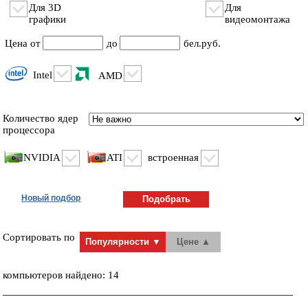
Для 3D
Для
графики
видеомонтажа
Цена от
до
бел.руб.
Intel
AMD
Количество ядер
процессора
NVIDIA
ATI
встроенная
Новый подбор
Сортировать по
компьютеров найдено: 14