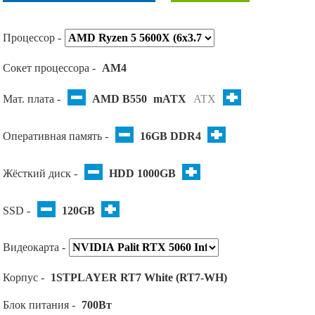
Процессор -
Сокет процессора -
AM4
Мат. плата -
AMD B550
mATX
ATX
Оперативная память -
16GB DDR4
Жёсткий диск -
HDD 1000GB
SSD -
120GB
Видеокарта -
Корпус -
1STPLAYER RT7 White (RT7-WH)
Блок питания -
700Вт