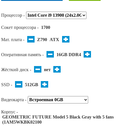
Процессор -
Сокет процессора -
1700
Мат. плата -
Z790
ATX
Оперативная память -
16GB DDR4
Жёсткий диск -
нет
SSD -
512GB
Видеокарта -
Корпус -
GEOMETRIC FUTURE Model 5 Black Gray with 5 fans
(1AM5WKBK02100