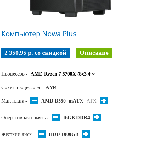
Компьютер Nowa Plus
2 350,95 p. co скидкой
Описание
Процессор -
Сокет процессора -
AM4
Мат. плата -
AMD B550
mATX
ATX
Оперативная память -
16GB DDR4
Жёсткий диск -
HDD 1000GB