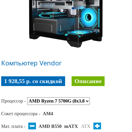
Компьютер Vendor
1 928,55 p. co скидкой
Описание
Процессор -
Сокет процессора -
AM4
Мат. плата -
AMD B550
mATX
ATX