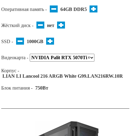
Оперативная память -
64GB DDR5
Жёсткий диск -
нет
SSD -
1000GB
Видеокарта -
Корпус -
LIAN LI Lancool 216 ARGB White G99.LAN216RW.10R
Блок питания -
750Вт