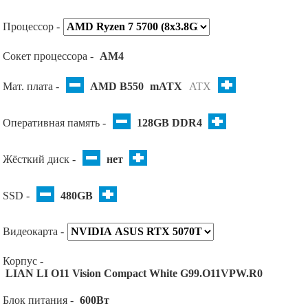
Процессор -
Сокет процессора -
AM4
Мат. плата -
AMD B550
mATX
ATX
Оперативная память -
128GB DDR4
Жёсткий диск -
нет
SSD -
480GB
Видеокарта -
Корпус -
LIAN LI O11 Vision Compact White G99.O11VPW.R0
Блок питания -
600Вт