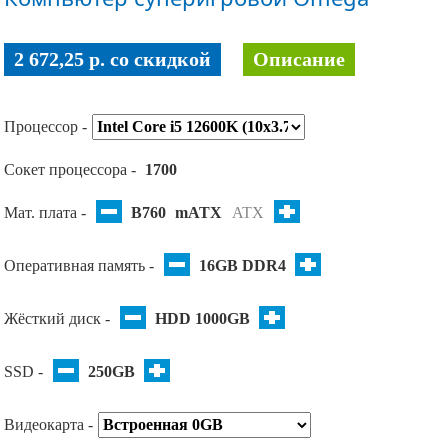
2 672,25 p. co скидкой
Описание
Процессор -
Сокет процессора -
1700
Мат. плата -
B760
mATX
ATX
Оперативная память -
16GB DDR4
Жёсткий диск -
HDD 1000GB
SSD -
250GB
Видеокарта -