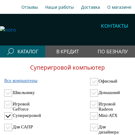
Отзывы
Наши работы
Доставка
О магазине
A1
+375 29 198-70-77
КОНТАКТЫ
МТС
+375 29 758-00-77
Гор
+375 17 256-18-09
КАТАЛОГ
В КРЕДИТ
ПО БЕЗНАЛУ
info@cooler.by
Конфигураторы
Суперигровой компьютер
Собрать компьютер онлайн
Telegram
Viber
Компьютеры
Все компьютеры
Офисный
Быстрый подбор компьютера
Системные
Школьнику
Домашний
блоки
Игровой
Игровой
Рабочие станции
GeForce
Radeon
Моноблоки
Суперигровой
Mini-ATX
Периферия
Для САПР
Для
дизайнера