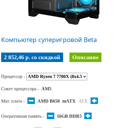
Компьютер суперигровой Beta
2 852,46 p. co скидкой
Описание
Процессор -
Сокет процессора -
AM5
Мат. плата -
AMD B650
mATX
ATX
Оперативная память -
16GB DDR5