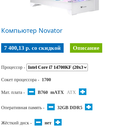
Компьютер Novator
7 400,13 p. co скидкой
Описание
Процессор -
Сокет процессора -
1700
Мат. плата -
B760
mATX
ATX
Оперативная память -
32GB DDR5
Жёсткий диск -
нет