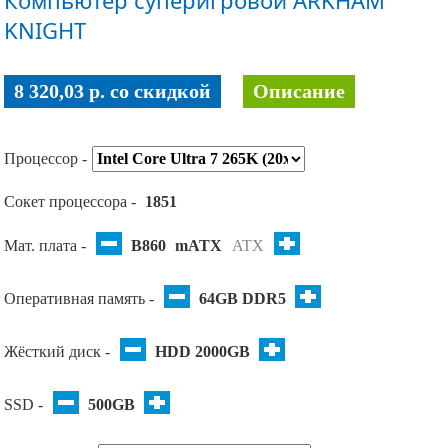
Компьютер суперигровой ARKHAM
KNIGHT
8 320,03 p. co скидкой
Описание
Процессор -
Сокет процессора -
1851
Мат. плата -
B860
mATX
ATX
Оперативная память -
64GB DDR5
Жёсткий диск -
HDD 2000GB
SSD -
500GB