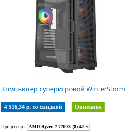
Компьютер суперигровой WinterStorm
4 516,34 p. co скидкой
Описание
Процессор -