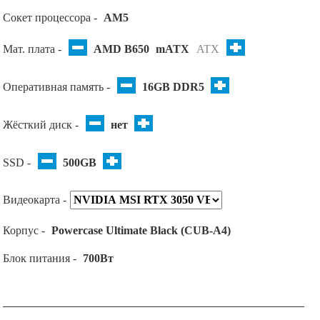
Сокет процессора -
AM5
Мат. плата -
AMD B650
mATX
ATX
Оперативная память -
16GB DDR5
Жёсткий диск -
нет
SSD -
500GB
Видеокарта -
Корпус -
Powercase Ultimate Black (CUB-A4)
Блок питания -
700Вт