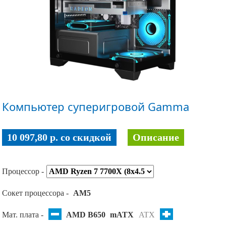
Компьютер суперигровой Gamma
10 097,80 p. co скидкой
Описание
Процессор -
Сокет процессора -
AM5
Мат. плата -
AMD B650
mATX
ATX