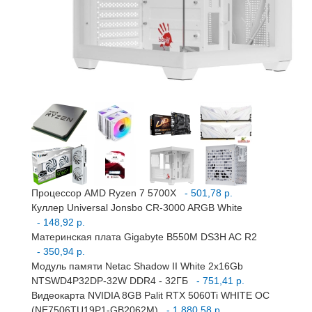
Процессор AMD Ryzen 7 5700X
- 501,78 р.
Куллер Universal Jonsbo CR-3000 ARGB White
- 148,92 р.
Материнская плата Gigabyte B550M DS3H AC R2
- 350,94 р.
Модуль памяти Netac Shadow II White 2x16Gb
NTSWD4P32DP-32W DDR4 - 32ГБ
- 751,41 р.
Видеокарта NVIDIA 8GB Palit RTX 5060Ti WHITE OC
(NE7506TU19P1-GB2062M)
- 1 880,58 р.