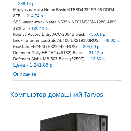
- 268,14 р.
Модуль памяти Netac Basic NTBSD4P32SP-08 DDR4 -
8ГБ
- 214,74 р.
SSD накопитель Netac N535N NT01N535N-128G-N8X
128ГБ
- 120,48 р.
Корпус Accord Entry ACC-2054B black
- 56,01 р.
Блок питания ExeGate AB400 EX219183RUS
- 48,00 р.
ExeGate EB2400 (EX294424RUS)
- 204,00 р.
Defender Daily HB-162 (45162) Black
- 21,12 р.
Defender Alpha MB-507 Black (52507)
- 13,80 р.
Цена - 1 241,88 р.
Описание
Компьютер домашний Tarvos