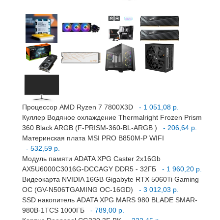
Процессор AMD Ryzen 7 7800X3D
- 1 051,08 р.
Куллер Водяное охлаждение Thermalright Frozen Prism
360 Black ARGB (F-PRISM-360-BL-ARGB )
- 206,64 р.
Материнская плата MSI PRO B850M-P WIFI
- 532,59 р.
Модуль памяти ADATA XPG Caster 2x16Gb
AX5U6000C3016G-DCCAGY DDR5 - 32ГБ
- 1 960,20 р.
Видеокарта NVIDIA 16GB Gigabyte RTX 5060Ti Gaming
OC (GV-N506TGAMING OC-16GD)
- 3 012,03 р.
SSD накопитель ADATA XPG MARS 980 BLADE SMAR-
980B-1TCS 1000ГБ
- 789,00 р.