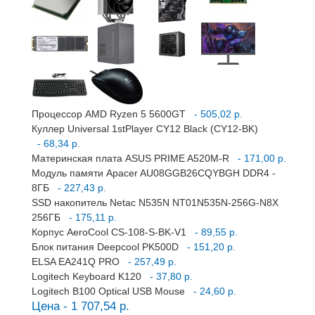
Процессор AMD Ryzen 5 5600GT
- 505,02 р.
Куллер Universal 1stPlayer CY12 Black (CY12-BK)
- 68,34 р.
Материнская плата ASUS PRIME A520M-R
- 171,00 р.
Модуль памяти Apacer AU08GGB26CQYBGH DDR4 -
8ГБ
- 227,43 р.
SSD накопитель Netac N535N NT01N535N-256G-N8X
256ГБ
- 175,11 р.
Корпус AeroCool CS-108-S-BK-V1
- 89,55 р.
Блок питания Deepcool PK500D
- 151,20 р.
ELSA EA241Q PRO
- 257,49 р.
Logitech Keyboard K120
- 37,80 р.
Logitech B100 Optical USB Mouse
- 24,60 р.
Цена - 1 707,54 р.