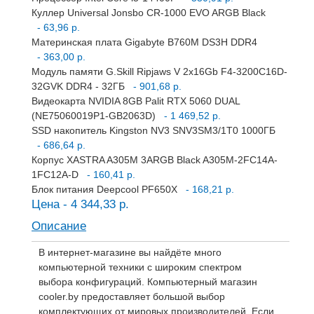
Куллер Universal Jonsbo CR-1000 EVO ARGB Black
- 63,96 р.
Материнская плата Gigabyte B760M DS3H DDR4
- 363,00 р.
Модуль памяти G.Skill Ripjaws V 2x16Gb F4-3200C16D-
32GVK DDR4 - 32ГБ
- 901,68 р.
Видеокарта NVIDIA 8GB Palit RTX 5060 DUAL
(NE75060019P1-GB2063D)
- 1 469,52 р.
SSD накопитель Kingston NV3 SNV3SM3/1T0 1000ГБ
- 686,64 р.
Корпус XASTRA A305M 3ARGB Black A305M-2FC14A-
1FC12A-D
- 160,41 р.
Блок питания Deepcool PF650X
- 168,21 р.
Цена - 4 344,33 р.
Описание
В интернет-магазине вы найдёте много
компьютерной техники с широким спектром
выбора конфигураций. Компьютерный магазин
cooler.by предоставляет большой выбор
комплектующих от мировых производителей. Если