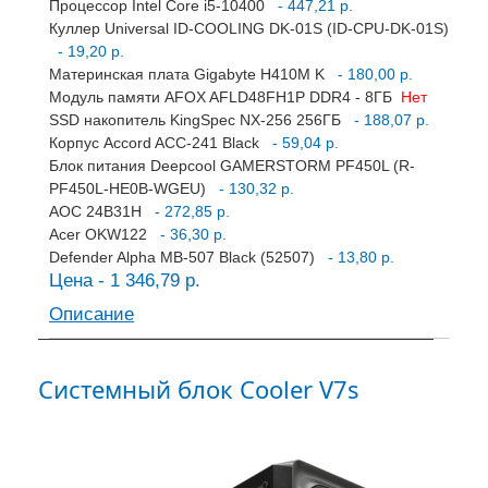
Процессор Intel Core i5-10400
- 447,21 р.
Куллер Universal ID-COOLING DK-01S (ID-CPU-DK-01S)
- 19,20 р.
Материнская плата Gigabyte H410M K
- 180,00 р.
Модуль памяти AFOX AFLD48FH1P DDR4 - 8ГБ
Нет
SSD накопитель KingSpec NX-256 256ГБ
- 188,07 р.
Корпус Accord ACC-241 Black
- 59,04 р.
Блок питания Deepcool GAMERSTORM PF450L (R-
PF450L-HE0B-WGEU)
- 130,32 р.
AOC 24B31H
- 272,85 р.
Acer OKW122
- 36,30 р.
Defender Alpha MB-507 Black (52507)
- 13,80 р.
Цена - 1 346,79 р.
Описание
Системный блок Cooler V7s