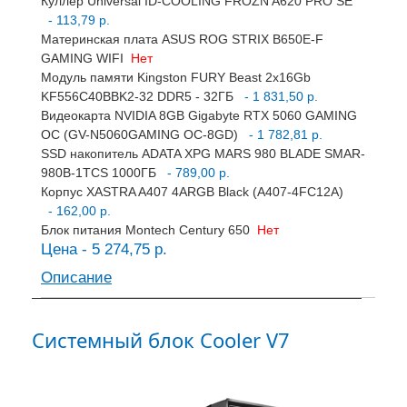
Куллер Universal ID-COOLING FROZN A620 PRO SE
- 113,79 р.
Материнская плата ASUS ROG STRIX B650E-F
GAMING WIFI
Нет
Модуль памяти Kingston FURY Beast 2x16Gb
KF556C40BBK2-32 DDR5 - 32ГБ
- 1 831,50 р.
Видеокарта NVIDIA 8GB Gigabyte RTX 5060 GAMING
OC (GV-N5060GAMING OC-8GD)
- 1 782,81 р.
SSD накопитель ADATA XPG MARS 980 BLADE SMAR-
980B-1TCS 1000ГБ
- 789,00 р.
Корпус XASTRA A407 4ARGB Black (A407-4FC12A)
- 162,00 р.
Блок питания Montech Century 650
Нет
Цена - 5 274,75 р.
Описание
Системный блок Cooler V7