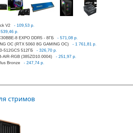
ack V2
- 109,53 р.
539,46 р.
0C30BBE-8 EXPO DDR5 - 8ГБ
- 571,08 р.
MING OC (RTX 5060 8G GAMING OC)
- 1 761,81 р.
10-512GCS 512ГБ
- 326,70 р.
1B-AIR-RGB (385ZD10.0004)
- 251,97 р.
lus Bronze
- 247,74 р.
ля стримов