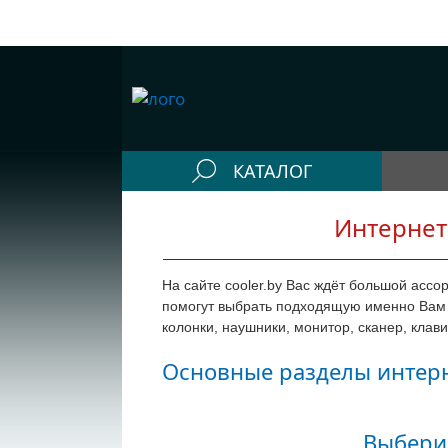
КАТАЛОГ
Конфигураторы
Интернет
Компьютеры
На сайте cooler.by Вас ждёт большой асс
Системные блоки
помогут выбрать подходящую именно Вам т
Рабочие станции
колонки, наушники, монитор, сканер, клав
Моноблоки
Основные разделы интерн
Периферия
Выбери