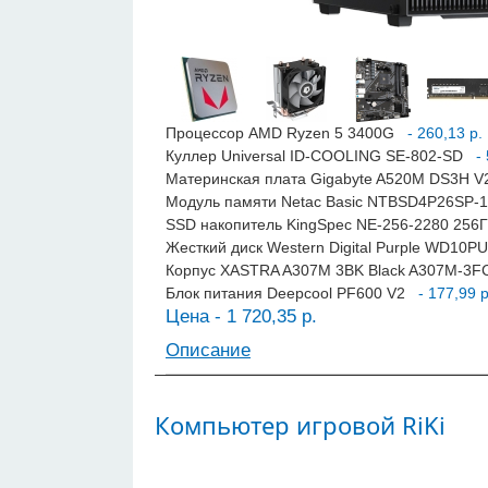
Процессор AMD Ryzen 5 3400G
- 260,13 р.
Куллер Universal ID-COOLING SE-802-SD
- 
Материнская плата Gigabyte A520M DS3H V2
Модуль памяти Netac Basic NTBSD4P26SP-
SSD накопитель KingSpec NE-256-2280 256
Жесткий диск Western Digital Purple WD10
Корпус XASTRA A307M 3BK Black A307M-3
Блок питания Deepcool PF600 V2
- 177,99 р
Цена - 1 720,35 р.
Описание
Компьютер игровой RiKi