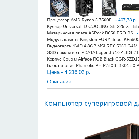
Процессор AMD Ryzen 5 7500F
- 407,73 р.
Куллер Universal ID-COOLING SE-225-XT Bl
Материнская плата ASRock B650 PRO RS
- 
Модуль памяти Kingston FURY Beast KF56
Видеокарта NVIDIA 8GB MSI RTX 5060 GA
SSD накопитель ADATA Legend 710 ALEG-7
Корпус Cougar Airface RGB Black CGR-5ZD
Блок питания Phanteks PH-P750B_BK01 80 P
Цена - 4 216,02 р.
Описание
Компьютер суперигровой д