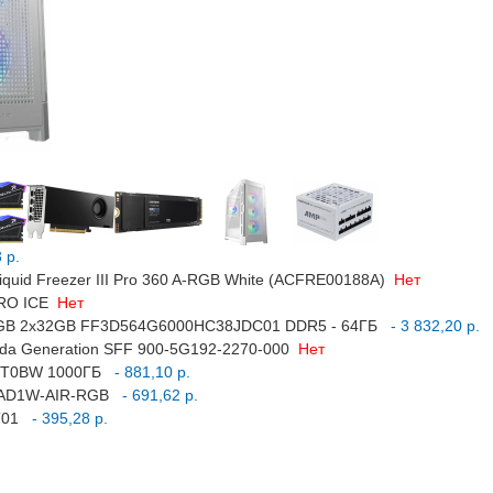
 р.
iquid Freezer III Pro 360 A-RGB White (ACFRE00188A)
Нет
PRO ICE
Нет
 RGB 2x32GB FF3D564G6000HC38JDC01 DDR5 - 64ГБ
- 3 832,20 р.
Ada Generation SFF 900-5G192-2270-000
Нет
1T0BW 1000ГБ
- 881,10 р.
-5AD1W-AIR-RGB
- 691,62 р.
T01
- 395,28 р.