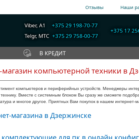
Отзывы
Наши р
Viber, A1
+375 29 198-70-77
+375 17 25
Telgr, МТС
+375 29 758-00-77
В КРЕДИТ
A1
+375 29 198-70-77
-магазин компьютерной техники в Д
Собрать компьютер
Быстрый подбор
МТС
+375 29 758-00-77
онлайн
компьютера
Гор
+375 17 256-18-09
ортимент компьютеров и периферийных устройств. Менеджеры инте
ехнику. Вместе с системным блоком Вы сразу же сможете подобра
info@cooler.by
иатура и многое другое. Приятных Вам покупок в нашем интернет-
ет-магазина в Дзержинске
Telegram
Viber
 комплектующие для пк в онлайн конфиг