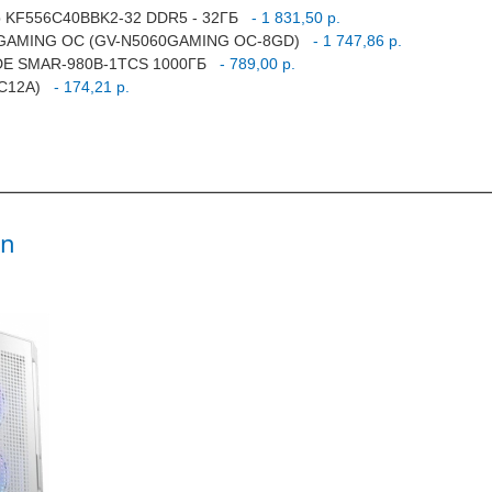
Gb KF556C40BBK2-32 DDR5 - 32ГБ
- 1 831,50 р.
60 GAMING OC (GV-N5060GAMING OC-8GD)
- 1 747,86 р.
DE SMAR-980B-1TCS 1000ГБ
- 789,00 р.
FC12A)
- 174,21 р.
in