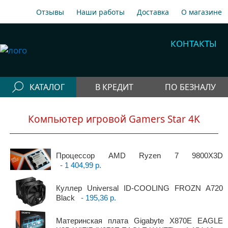
Отзывы
Наши работы
Доставка
О магазине
A1
+375 29 198-70-77
КОНТАКТЫ
МТС
+375 29 758-00-77
Гор
+375 17 256-18-09
КАТАЛОГ
В КРЕДИТ
ПО БЕЗНАЛУ
info@cooler.by
Конфигураторы
Собрать компьютер онлайн
Компьютер игровой Gamers Star 4K
Telegram
Viber
Компьютеры
Быстрый подбор компьютера
Системные
Процессор AMD Ryzen 7 9800X3D
блоки
- 1 404,99 р.
Рабочие станции
Куллер Universal ID-COOLING FROZN A720
Моноблоки
Black
- 195,36 р.
Периферия
Материнская плата Gigabyte X870E EAGLE