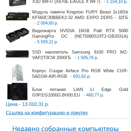
X3D WIFI7 (X870E EAGLE X WF7)
- 1 154,10 р.
Модуль памяти Kingston FURY Beast 2x16Gb
KF560C30BBEK2-32 AMD EXPO DDR5 - 32ГБ
- 2 004,60 р.
Видеокарта NVIDIA 16GB Palit RTX 5080
GamingPro OC (NE75080S19T2-GB2031A)
- 5 593,11 р.
SSD накопитель Samsung 9100 PRO MZ-
VAP2T0CW 2000ГБ
- 1 505,76 р.
Корпус Cougar Airface Pro RGB White CGR-
5AD1W-AIR-RGB
- 691,62 р.
Блок питания LIAN LI Edge Gold
G9P.EG1000G.BH00.EU
- 460,77 р.
Цена - 13 010,31 р.
Ссылка на конфигурацию и покупку
Недавно собранные компьютеры