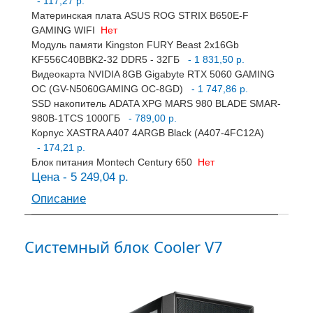
- 117,27 р.
Материнская плата ASUS ROG STRIX B650E-F
GAMING WIFI
Нет
Модуль памяти Kingston FURY Beast 2x16Gb
KF556C40BBK2-32 DDR5 - 32ГБ
- 1 831,50 р.
Видеокарта NVIDIA 8GB Gigabyte RTX 5060 GAMING
OC (GV-N5060GAMING OC-8GD)
- 1 747,86 р.
SSD накопитель ADATA XPG MARS 980 BLADE SMAR-
980B-1TCS 1000ГБ
- 789,00 р.
Корпус XASTRA A407 4ARGB Black (A407-4FC12A)
- 174,21 р.
Блок питания Montech Century 650
Нет
Цена - 5 249,04 р.
Описание
Системный блок Cooler V7