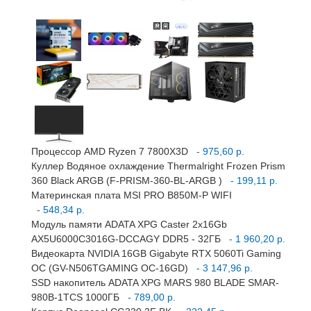
Процессор AMD Ryzen 7 7800X3D
- 975,60 р.
Куллер Водяное охлаждение Thermalright Frozen Prism
360 Black ARGB (F-PRISM-360-BL-ARGB )
- 199,11 р.
Материнская плата MSI PRO B850M-P WIFI
- 548,34 р.
Модуль памяти ADATA XPG Caster 2x16Gb
AX5U6000C3016G-DCCAGY DDR5 - 32ГБ
- 1 960,20 р.
Видеокарта NVIDIA 16GB Gigabyte RTX 5060Ti Gaming
OC (GV-N506TGAMING OC-16GD)
- 3 147,96 р.
SSD накопитель ADATA XPG MARS 980 BLADE SMAR-
980B-1TCS 1000ГБ
- 789,00 р.