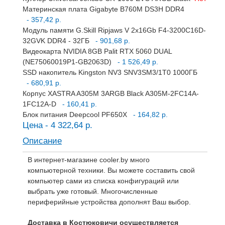
Материнская плата Gigabyte B760M DS3H DDR4
- 357,42 р.
Модуль памяти G.Skill Ripjaws V 2x16Gb F4-3200C16D-
32GVK DDR4 - 32ГБ
- 901,68 р.
Видеокарта NVIDIA 8GB Palit RTX 5060 DUAL
(NE75060019P1-GB2063D)
- 1 526,49 р.
SSD накопитель Kingston NV3 SNV3SM3/1T0 1000ГБ
- 680,91 р.
Корпус XASTRA A305M 3ARGB Black A305M-2FC14A-
1FC12A-D
- 160,41 р.
Блок питания Deepcool PF650X
- 164,82 р.
Цена - 4 322,64 р.
Описание
В интернет-магазине cooler.by много
компьютерной техники. Вы можете составить свой
компьютер сами из списка конфигураций или
выбрать уже готовый. Многочисленные
периферийные устройства дополнят Ваш выбор.
Доставка в Костюковичи осуществляется