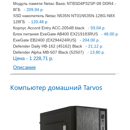
Модуль памяти Netac Basic NTBSD4P32SP-08 DDR4 -
8ГБ
- 209,94 р.
SSD накопитель Netac N535N NT01N535N-128G-N8X
128ГБ
- 120,48 р.
Корпус Accord Entry ACC-2054B black
- 59,04 р.
Блок питания ExeGate AB400 EX219183RUS
- 48,00 р.
ExeGate EB2400 (EX294424RUS)
- 204,00 р.
Defender Daily HB-162 (45162) Black
- 21,12 р.
Defender Alpha MB-507 Black (52507)
- 13,80 р.
Цена - 1 228,71 р.
Описание
Компьютер домашний Tarvos