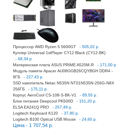
Процессор AMD Ryzen 5 5600GT
- 505,02 р.
Куллер Universal 1stPlayer CY12 Black (CY12-BK)
- 68,34 р.
Материнская плата ASUS PRIME A520M-R
- 171,00 р.
Модуль памяти Apacer AU08GGB26CQYBGH DDR4 -
8ГБ
- 227,43 р.
SSD накопитель Netac N535N NT01N535N-256G-N8X
256ГБ
- 175,11 р.
Корпус AeroCool CS-108-S-BK-V1
- 89,55 р.
Блок питания Deepcool PK500D
- 151,20 р.
ELSA EA241Q PRO
- 257,49 р.
Logitech Keyboard K120
- 37,80 р.
Logitech B100 Optical USB Mouse
- 24,60 р.
Цена - 1 707,54 р.