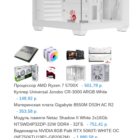
Процессор AMD Ryzen 7 5700X
- 501,78 р.
Куллер Universal Jonsbo CR-3000 ARGB White
- 148,92 р.
Материнская плата Gigabyte B550M DS3H AC R2
- 353,58 р.
Модуль памяти Netac Shadow II White 2x16Gb
NTSWD4P32DP-32W DDR4 - 32ГБ
- 751,41 р.
Видеокарта NVIDIA 8GB Palit RTX 5060Ti WHITE OC
(NE7506TU19P1-GB2062M)
- 1 880,58 р.