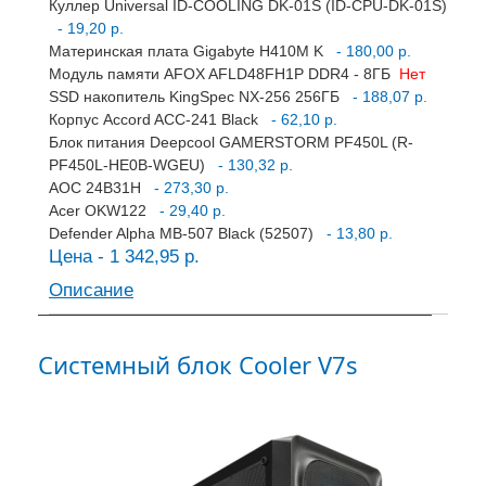
Куллер Universal ID-COOLING DK-01S (ID-CPU-DK-01S)
- 19,20 р.
Материнская плата Gigabyte H410M K
- 180,00 р.
Модуль памяти AFOX AFLD48FH1P DDR4 - 8ГБ
Нет
SSD накопитель KingSpec NX-256 256ГБ
- 188,07 р.
Корпус Accord ACC-241 Black
- 62,10 р.
Блок питания Deepcool GAMERSTORM PF450L (R-
PF450L-HE0B-WGEU)
- 130,32 р.
AOC 24B31H
- 273,30 р.
Acer OKW122
- 29,40 р.
Defender Alpha MB-507 Black (52507)
- 13,80 р.
Цена - 1 342,95 р.
Описание
Системный блок Cooler V7s