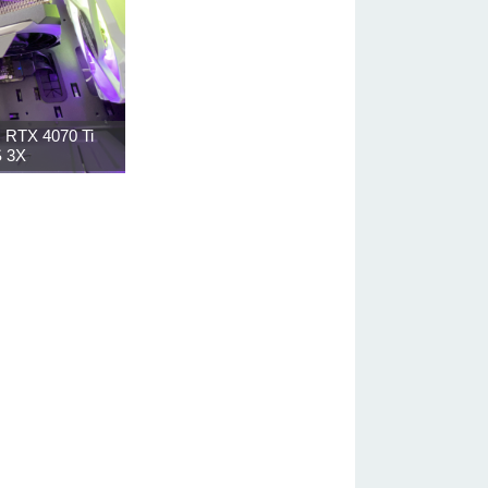
 RTX 4070 Ti
 3X