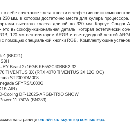
ет в себе сочетание элегантности и эффективности компонентов
м 230 мм, в котором достаточно места для кулера процессора,
артами высокого класса длиной до 330 мм. Корпус Cougar A
- это высокофункциональная деталь, которая эстетически соче
RGB, 120-мм вентилятором ARGB и светодиодной лентой ARGB
с помощью специальной кнопки RGB. Комплектующие установл
k 4 (BK021)
DS3H
 FURY Beast 2x16GB KF552C40BBK2-32
70 Ti VENTUS 3X (RTX 4070 Ti VENTUS 3X 12G OC)
acuda ST2000DM008
enegade SFYRS/1000G
D1B-AIR)
 ID-Cooling DF-12025-ARGB-TRIO SNOW
t Power 11 750W (BN283)
можна на странице
онлайн калькулятор компьютера
.