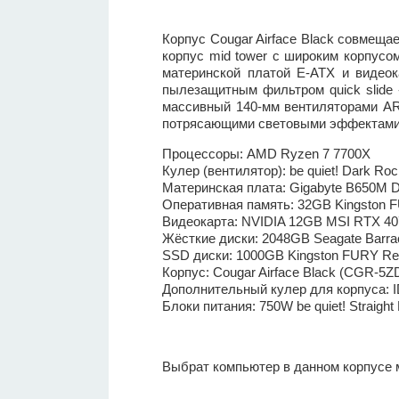
Корпус Cougar Airface Black совмеща
корпус mid tower с широким корпусо
материнской платой E-ATX и видеок
пылезащитным фильтром quick slide 
массивный 140-мм вентиляторами A
потрясающими световыми эффектами 
Процессоры: AMD Ryzen 7 7700X
Кулер (вентилятор): be quiet! Dark Roc
Материнская плата: Gigabyte B650M 
Оперативная память: 32GB Kingston
Видеокарта: NVIDIA 12GB MSI RTX 40
Жёсткие диски: 2048GB Seagate Barr
SSD диски: 1000GB Kingston FURY R
Корпус: Cougar Airface Black (CGR-5Z
Дополнительный кулер для корпуса:
Блоки питания: 750W be quiet! Straigh
Выбрат компьютер в данном корпусе 