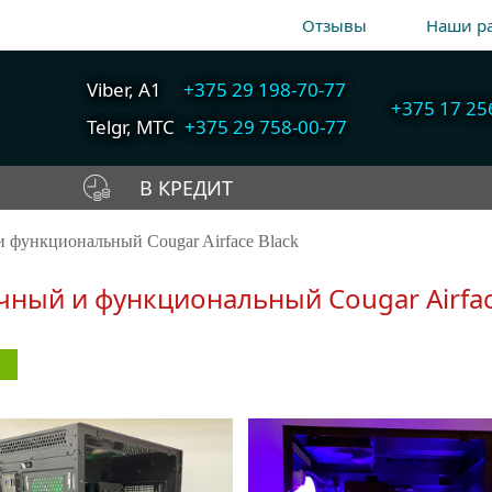
Отзывы
Наши р
Viber, A1
+375 29 198-70-77
+375 17 25
Telgr, МТС
+375 29 758-00-77
В КРЕДИТ
A1
+375 29 198-70-77
 функциональный Cougar Airface Black
Собрать компьютер
Быстрый подбор
МТС
+375 29 758-00-77
онлайн
компьютера
чный и функциональный Cougar Airfac
Гор
+375 17 256-18-09
info@cooler.by
Telegram
Viber