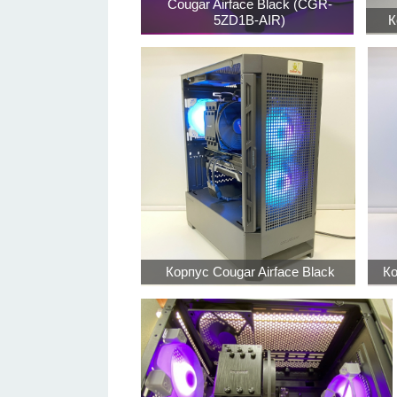
Cougar Airface Black (CGR-
5ZD1B-AIR)
К
Корпус Cougar Airface Black
Ко