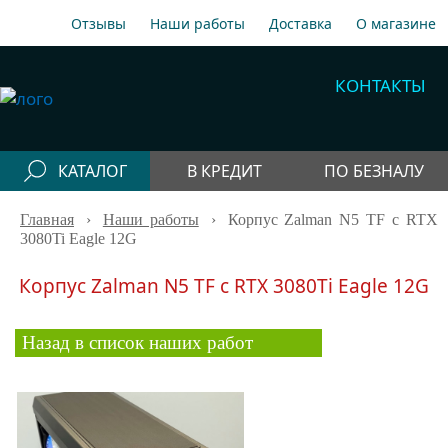
Отзывы
Наши работы
Доставка
О магазине
A1
+375 29 198-70-77
КОНТАКТЫ
МТС
+375 29 758-00-77
Гор
+375 17 256-18-09
КАТАЛОГ
В КРЕДИТ
ПО БЕЗНАЛУ
info@cooler.by
Главная
Конфигураторы
›
Наши работы
›
Корпус Zalman N5 TF с RTX
Собрать компьютер онлайн
3080Ti Eagle 12G
Telegram
Viber
Компьютеры
Корпус Zalman N5 TF с RTX 3080Ti Eagle 12G
Быстрый подбор компьютера
Системные
блоки
Назад в список наших работ
Рабочие станции
Моноблоки
Периферия