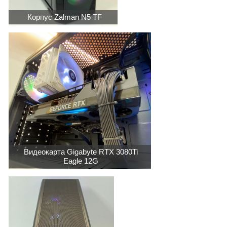
Корпус Zalman N5 TF
Видеокарта Gigabyte RTX 3080Ti
Eagle 12G