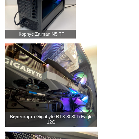
Корпус Zalman N5 TF
Видеокарта Gigabyte RTX 3080Ti Eagle
12G