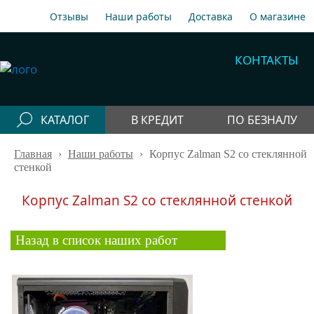
Отзывы
Наши работы
Доставка
О магазине
A1
+375 29 198-70-77
КОНТАКТЫ
МТС
+375 29 758-00-77
Гор
+375 17 256-18-09
КАТАЛОГ
В КРЕДИТ
ПО БЕЗНАЛУ
info@cooler.by
Главная
Конфигураторы
›
Наши работы
›
Корпус Zalman S2 со стеклянной
Собрать компьютер онлайн
стенкой
Telegram
Viber
Компьютеры
Корпус Zalman S2 со стеклянной стенкой
Быстрый подбор компьютера
Системные
блоки
Назад в список наших работ
Рабочие станции
Моноблоки
Периферия