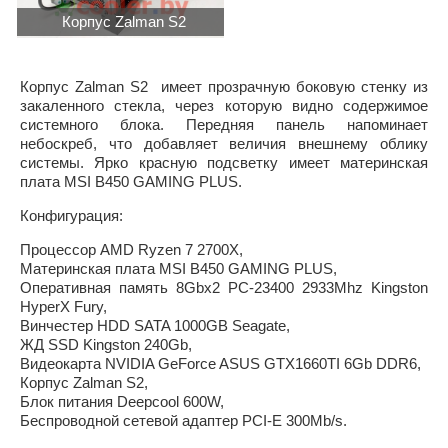
Корпус Zalman S2
Корпус Zalman S2 имеет прозрачную боковую стенку из
закаленного стекла, через которую видно содержимое
системного блока. Передняя панель напоминает
небоскреб, что добавляет величия внешнему облику
системы. Ярко красную подсветку имеет материнская
плата MSI B450 GAMING PLUS.
Конфигурация:
Процессор AMD Ryzen 7 2700X,
Материнская плата MSI B450 GAMING PLUS,
Оперативная память 8Gbх2 PC-23400 2933Mhz Kingston
HyperX Fury,
Винчестер HDD SATA 1000GB Seagate,
ЖД SSD Kingston 240Gb,
Видеокарта NVIDIA GeForce ASUS GTX1660TI 6Gb DDR6,
Корпус Zalman S2,
Блок питания Deepcool 600W,
Беспроводной сетевой адаптер PCI-E 300Mb/s.