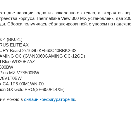
ет две варации, одна из закаленного стекла, а вторая из п
транства корпуса Thermaltake View 300 MX установлены два 
. Сборка получилась сбалансированной, с упором на надежно
k 4 (BK021)
ORUS ELITE AX
 FURY Beast 2x16Gb KF560C40BBK2-32
0 GAMING OC (GV-N3060GAMING OC-12GD)
al Blue WD20EZAZ
E500BW
 Plus MZ-V7S500BW
-V8V1T0BW
ack CA-1P6-00M1WN-00
egion GX Gold PRO(SF-850P14XE)
щим можно в
онлайн конфигураторе пк
.