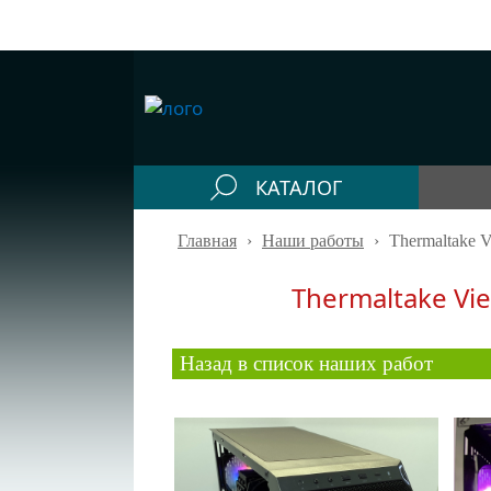
КАТАЛОГ
Конфигураторы
Главная
›
Наши работы
›
Thermaltake V
Компьютеры
Thermaltake Vi
Системные блоки
Рабочие станции
Назад в список наших работ
Моноблоки
Периферия