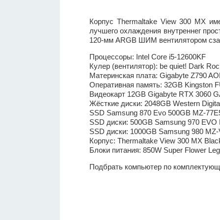
Корпус Thermaltake View 300 MX име
лучшего охлаждения внутреннег прос
120-мм ARGB ШИМ вентилятором сзади
Процессоры: Intel Core i5-12600KF
Кулер (вентилятор): be quiet! Dark Roc
Материнская плата: Gigabyte Z790 A
Оперативная память: 32GB Kingston
Видеокарт 12GB Gigabyte RTX 306
Жёсткие диски: 2048GB Western Digit
SSD Samsung 870 Evo 500GB MZ-77
SSD диски: 500GB Samsung 970 EVO
SSD диски: 1000GB Samsung 980 MZ
Корпус: Thermaltake View 300 MX Bl
Блоки питания: 850W Super Flower L
Подбрать компьютер по комплектую