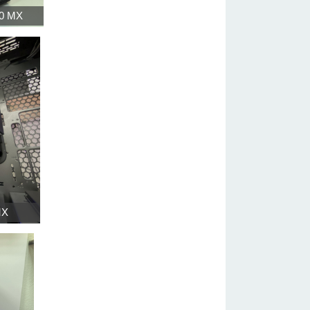
00 MX
MX