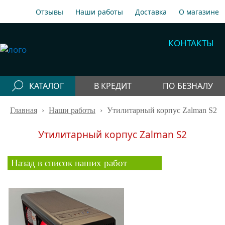
Отзывы
Наши работы
Доставка
О магазине
A1
+375 29 198-70-77
КОНТАКТЫ
МТС
+375 29 758-00-77
Гор
+375 17 256-18-09
КАТАЛОГ
В КРЕДИТ
ПО БЕЗНАЛУ
info@cooler.by
Главная
Конфигураторы
›
Наши работы
›
Утилитарный корпус Zalman S2
Собрать компьютер онлайн
Telegram
Viber
Компьютеры
Утилитарный корпус Zalman S2
Быстрый подбор компьютера
Системные
блоки
Назад в список наших работ
Рабочие станции
Моноблоки
Периферия