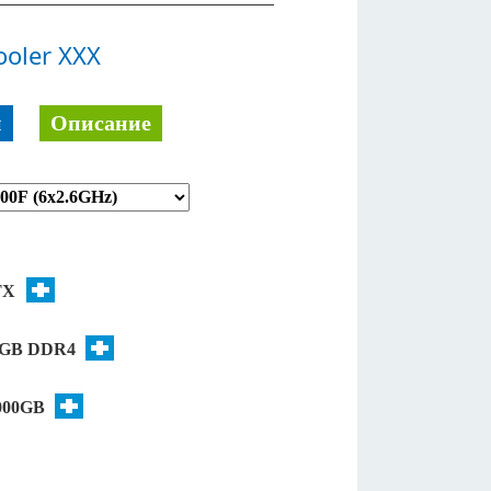
oler XXX
й
Описание
TX
8GB DDR4
000GB