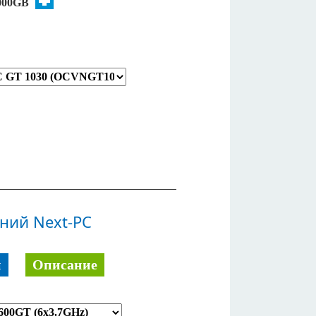
000GB
ний Next-PC
й
Описание