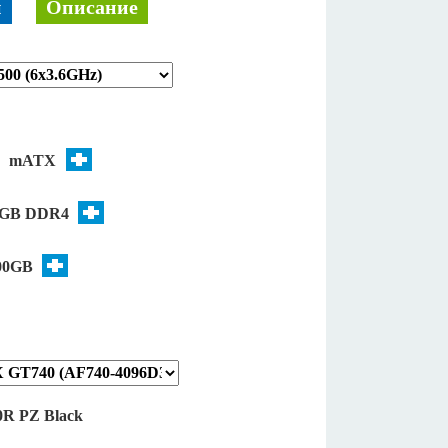
й
Описание
0
mATX
8GB DDR4
00GB
R PZ Black