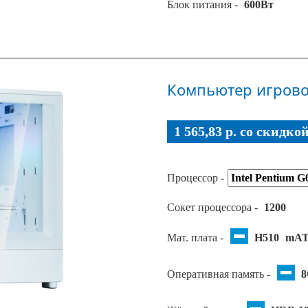
Блок питания -
600Вт
Компьютер игрово
1 565,83 p. co скидко
Процессор -
Сокет процессора -
1200
Мат. плата -
H510
mA
Оперативная память -