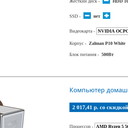
Жёсткий диск -
HDD 1
SSD -
нет
Видеокарта -
Корпус -
Zalman P10 White
Блок питания -
500Вт
Компьютер домаш
2 017,41 p. co скидко
Процессор -