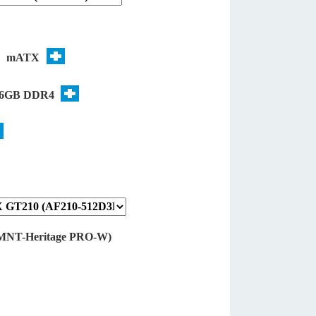
0
mATX
6GB DDR4
(MNT-Heritage PRO-W)