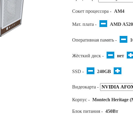
Сокет процессора -
AM4
Мат. плата -
AMD A52
Оперативная память -
1
Жёсткий диск -
нет
SSD -
240GB
Видеокарта -
Корпус -
Montech Heritage 
Блок питания -
450Вт