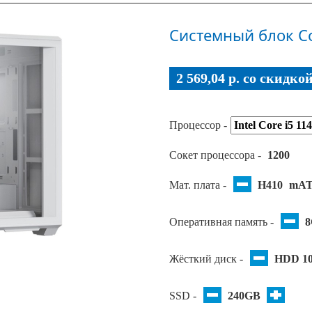
Системный блок Co
2 569,04 p. co скидко
Процессор -
Сокет процессора -
1200
Мат. плата -
H410
mA
Оперативная память -
Жёсткий диск -
HDD 1
SSD -
240GB