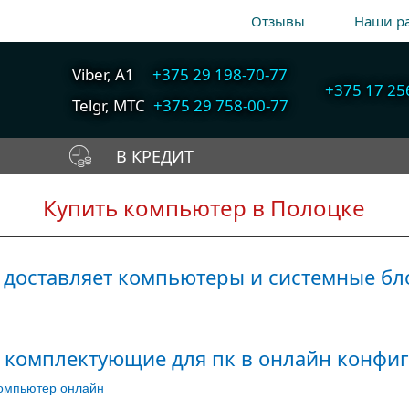
Отзывы
Наши р
Viber, A1
+375 29 198-70-77
+375 17 25
Telgr, МТС
+375 29 758-00-77
В КРЕДИТ
A1
+375 29 198-70-77
Собрать компьютер
Купить компьютер в Полоцке
Быстрый подбор
МТС
+375 29 758-00-77
онлайн
компьютера
Гор
+375 17 256-18-09
доставляет компьютеры и системные бл
info@cooler.by
Telegram
Viber
 комплектующие для пк в онлайн конфиг