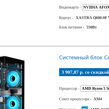
Видеокарта -
Корпус -
XASTRA Q600-0F 
Блок питания -
550Вт
Системный блок Co
3 907,87 p. co скидко
Процессор -
Сокет процессора -
AM4