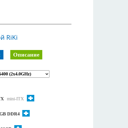
й RiKi
й
Описание
TX
mini-ITX
8GB DDR4