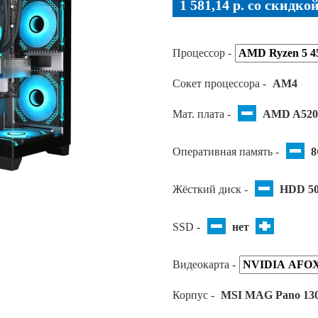
1 581,14 p. co скидко
Процессор -
Сокет процессора -
AM4
Мат. плата -
AMD A52
Оперативная память -
Жёсткий диск -
HDD 5
SSD -
нет
Видеокарта -
Корпус -
MSI MAG Pano 130