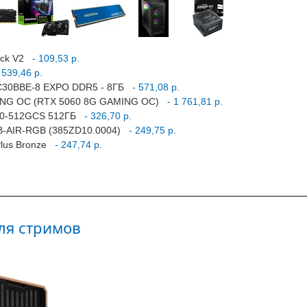
ack V2
- 109,53 р.
539,46 р.
0C30BBE-8 EXPO DDR5 - 8ГБ
- 571,08 р.
MING OC (RTX 5060 8G GAMING OC)
- 1 761,81 р.
10-512GCS 512ГБ
- 326,70 р.
1B-AIR-RGB (385ZD10.0004)
- 249,75 р.
lus Bronze
- 247,74 р.
ля стримов