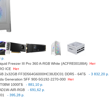
 р.
iquid Freezer III Pro 360 A-RGB White (ACFRE00188A)
Нет
PRO ICE
Нет
 RGB 2x32GB FF3D564G6000HC38JDC01 DDR5 - 64ГБ
- 3 832,20 р.
Ada Generation SFF 900-5G192-2270-000
Нет
1T0BW 1000ГБ
- 881,10 р.
-5AD1W-AIR-RGB
- 691,62 р.
T01
- 395,28 р.