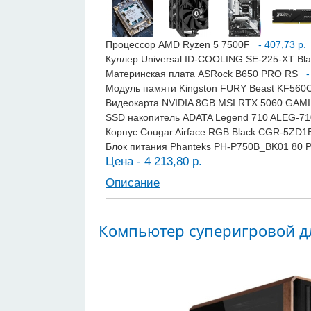
Процессор AMD Ryzen 5 7500F
- 407,73 р.
Куллер Universal ID-COOLING SE-225-XT Bl
Материнская плата ASRock B650 PRO RS
- 
Модуль памяти Kingston FURY Beast KF56
Видеокарта NVIDIA 8GB MSI RTX 5060 GA
SSD накопитель ADATA Legend 710 ALEG-7
Корпус Cougar Airface RGB Black CGR-5ZD
Блок питания Phanteks PH-P750B_BK01 80 P
Цена - 4 213,80 р.
Описание
Компьютер суперигровой д