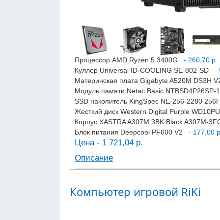
Процессор AMD Ryzen 5 3400G
- 260,70 р.
Куллер Universal ID-COOLING SE-802-SD
- 
Материнская плата Gigabyte A520M DS3H V2
Модуль памяти Netac Basic NTBSD4P26SP-
SSD накопитель KingSpec NE-256-2280 256
Жесткий диск Western Digital Purple WD10
Корпус XASTRA A307M 3BK Black A307M-3
Блок питания Deepcool PF600 V2
- 177,00 р
Цена - 1 721,04 р.
Описание
Компьютер игровой RiKi