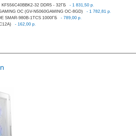
Gb KF556C40BBK2-32 DDR5 - 32ГБ
- 1 831,50 р.
60 GAMING OC (GV-N5060GAMING OC-8GD)
- 1 782,81 р.
DE SMAR-980B-1TCS 1000ГБ
- 789,00 р.
FC12A)
- 162,00 р.
in