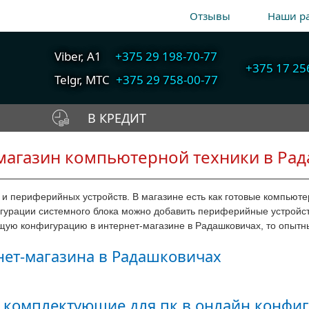
Отзывы
Наши р
Viber, A1
+375 29 198-70-77
+375 17 25
Telgr, МТС
+375 29 758-00-77
В КРЕДИТ
A1
+375 29 198-70-77
магазин компьютерной техники в Ра
Собрать компьютер
Быстрый подбор
МТС
+375 29 758-00-77
онлайн
компьютера
Гор
+375 17 256-18-09
 и периферийных устройств. В магазине есть как готовые компьюте
урации системного блока можно добавить периферийные устройств
info@cooler.by
щую конфигурацию в интернет-магазине в Радашковичах, то опытн
ет-магазина в Радашковичах
Telegram
Viber
 комплектующие для пк в онлайн конфиг