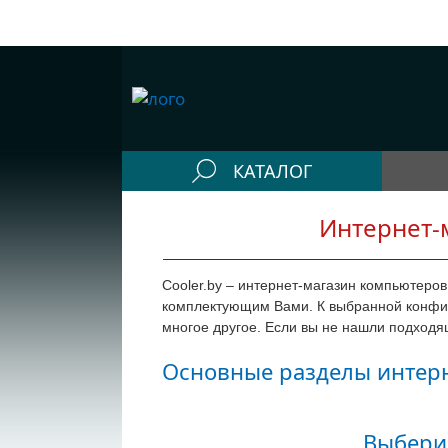
КАТАЛОГ
Конфигураторы
Интернет-
Компьютеры
Cooler.by – интернет-магазин компьютеров
Системные блоки
комплектующим Вами. К выбранной конфиг
Рабочие станции
многое другое. Если вы не нашли подходя
Моноблоки
Основные разделы интерн
Периферия
Выбери