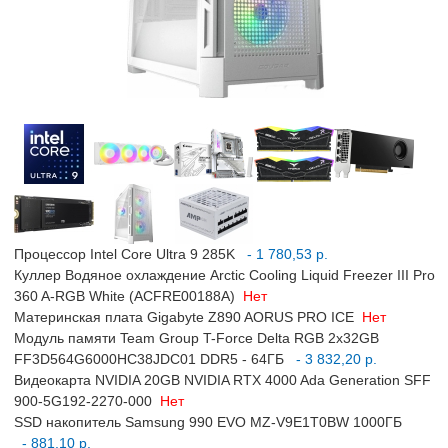
Процессор Intel Core Ultra 9 285K
- 1 780,53 р.
Куллер Водяное охлаждение Arctic Cooling Liquid Freezer III Pro
360 A-RGB White (ACFRE00188A)
Нет
Материнская плата Gigabyte Z890 AORUS PRO ICE
Нет
Модуль памяти Team Group T-Force Delta RGB 2x32GB
FF3D564G6000HC38JDC01 DDR5 - 64ГБ
- 3 832,20 р.
Видеокарта NVIDIA 20GB NVIDIA RTX 4000 Ada Generation SFF
900-5G192-2270-000
Нет
SSD накопитель Samsung 990 EVO MZ-V9E1T0BW 1000ГБ
- 881,10 р.