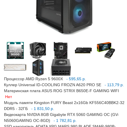
Процессор AMD Ryzen 5 9600X
- 595,65 р.
Куллер Universal ID-COOLING FROZN A620 PRO SE
- 113,79 р.
Материнская плата ASUS ROG STRIX B650E-F GAMING WIFI
Нет
Модуль памяти Kingston FURY Beast 2x16Gb KF556C40BBK2-32
DDR5 - 32ГБ
- 1 831,50 р.
Видеокарта NVIDIA 8GB Gigabyte RTX 5060 GAMING OC (GV-
N5060GAMING OC-8GD)
- 1 782,81 р.
SSD накопитель ADATA XPG MARS 980 BLADE SMAR-980B-