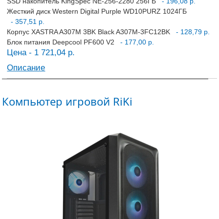
SSD накопитель KingSpec NE-256-2280 256ГБ
- 196,08 р.
Жесткий диск Western Digital Purple WD10PURZ 1024ГБ
- 357,51 р.
Корпус XASTRA A307M 3BK Black A307M-3FC12BK
- 128,79 р.
Блок питания Deepcool PF600 V2
- 177,00 р.
Цена - 1 721,04 р.
Описание
Компьютер игровой RiKi