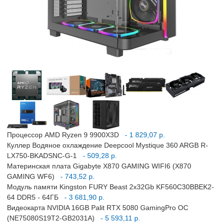
Процессор AMD Ryzen 9 9900X3D
- 1 829,07 р.
Куллер Водяное охлаждение Deepcool Mystique 360 ARGB R-
LX750-BKADSNC-G-1
- 509,28 р.
Материнская плата Gigabyte X870 GAMING WIFI6 (X870
GAMING WF6)
- 743,52 р.
Модуль памяти Kingston FURY Beast 2x32Gb KF560C30BBEK2-
64 DDR5 - 64ГБ
- 3 681,90 р.
Видеокарта NVIDIA 16GB Palit RTX 5080 GamingPro OC
(NE75080S19T2-GB2031A)
- 5 593,11 р.