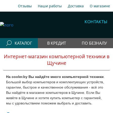
Отзывы
Наши работы
Доставка
О магазине
A1
+375 29 198-70-77
КОНТАКТЫ
МТС
+375 29 758-00-77
Гор
+375 17 256-18-09
КАТАЛОГ
В КРЕДИТ
ПО БЕЗНАЛУ
info@cooler.by
Интернет-магазин компьютерной техники в
Конфигураторы
Собрать компьютер онлайн
Щучине
Telegram
Viber
Компьютеры
Быстрый подбор компьютера
Системные
На cooler.by Вы найдёте много компьютерной техники
.
блоки
Большой выбор компьютеров и комплектующих устройств,
гарантии, быстрое и качественное обслуживания - всё это
Рабочие станции
Вы найдёте в магазине компьютеров в Щучине. Если Вы
Моноблоки
живёте в Щучине и хотите купить компьютер с гарантией,
мы с удовольствием поможем выбрать и доставить.
Периферия