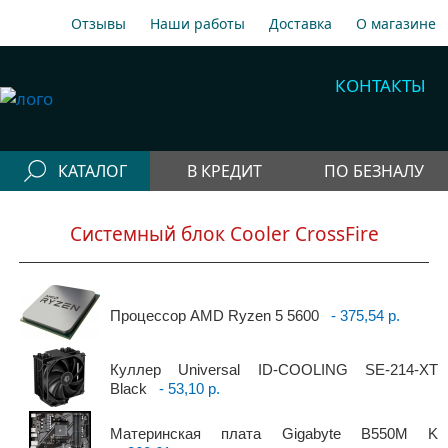
Отзывы
Наши работы
Доставка
О магазине
A1
+375 29 198-70-77
КОНТАКТЫ
МТС
+375 29 758-00-77
Гор
+375 17 256-18-09
КАТАЛОГ
В КРЕДИТ
ПО БЕЗНАЛУ
info@cooler.by
Конфигураторы
Собрать компьютер онлайн
Системный блок Cooler CrossFire
Telegram
Viber
Компьютеры
Быстрый подбор компьютера
Системные
блоки
Процессор AMD Ryzen 5 5600
- 375,54 р.
Рабочие станции
Куллер Universal ID-COOLING SE-214-XT
Моноблоки
Black
- 53,10 р.
Периферия
Материнская плата Gigabyte B550M K