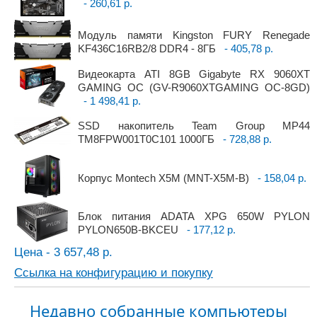
- 260,61 р.
Модуль памяти Kingston FURY Renegade
KF436C16RB2/8 DDR4 - 8ГБ
- 405,78 р.
Видеокарта ATI 8GB Gigabyte RX 9060XT
GAMING OC (GV-R9060XTGAMING OC-8GD)
- 1 498,41 р.
SSD накопитель Team Group MP44
TM8FPW001T0C101 1000ГБ
- 728,88 р.
Корпус Montech X5M (MNT-X5M-B)
- 158,04 р.
Блок питания ADATA XPG 650W PYLON
PYLON650B-BKCEU
- 177,12 р.
Цена - 3 657,48 р.
Ссылка на конфигурацию и покупку
Недавно собранные компьютеры