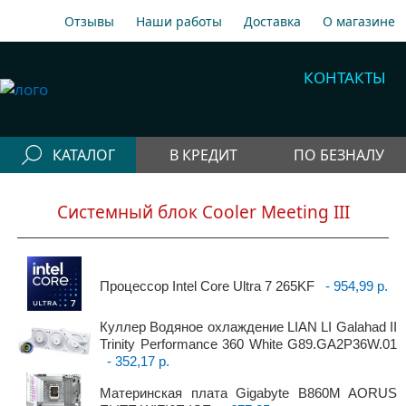
Отзывы
Наши работы
Доставка
О магазине
A1
+375 29 198-70-77
КОНТАКТЫ
МТС
+375 29 758-00-77
Гор
+375 17 256-18-09
КАТАЛОГ
В КРЕДИТ
ПО БЕЗНАЛУ
info@cooler.by
Конфигураторы
Собрать компьютер онлайн
Системный блок Cooler Meeting III
Telegram
Viber
Компьютеры
Быстрый подбор компьютера
Системные
блоки
Процессор Intel Core Ultra 7 265KF
- 954,99 р.
Рабочие станции
Куллер Водяное охлаждение LIAN LI Galahad II
Trinity Performance 360 White G89.GA2P36W.01
Моноблоки
- 352,17 р.
Периферия
Материнская плата Gigabyte B860M AORUS