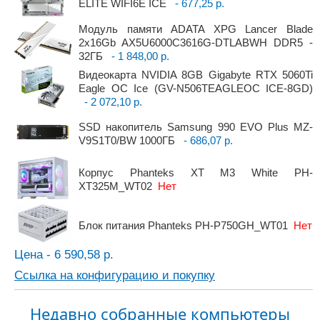
ELITE WIFI6E ICE
- 677,25 р.
Модуль памяти ADATA XPG Lancer Blade
2x16Gb AX5U6000C3616G-DTLABWH DDR5 -
32ГБ
- 1 848,00 р.
Видеокарта NVIDIA 8GB Gigabyte RTX 5060Ti
Eagle OC Ice (GV-N506TEAGLEOC ICE-8GD)
- 2 072,10 р.
SSD накопитель Samsung 990 EVO Plus MZ-
V9S1T0/BW 1000ГБ
- 686,07 р.
Корпус Phanteks XT M3 White PH-
XT325M_WT02
Нет
Блок питания Phanteks PH-P750GH_WT01
Нет
Цена - 6 590,58 р.
Ссылка на конфигурацию и покупку
Недавно собранные компьютеры