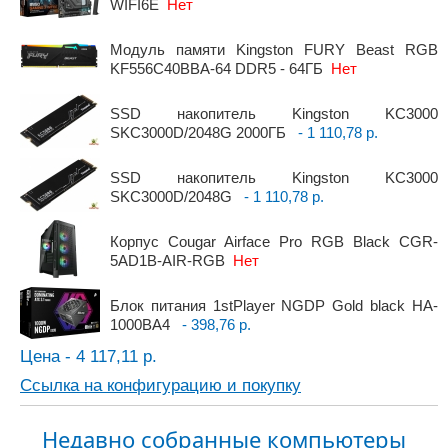
WIFI6E
Нет
Модуль памяти Kingston FURY Beast RGB
KF556C40BBA-64 DDR5 - 64ГБ
Нет
SSD накопитель Kingston KC3000
SKC3000D/2048G 2000ГБ
- 1 110,78 р.
SSD накопитель Kingston KC3000
SKC3000D/2048G
- 1 110,78 р.
Корпус Cougar Airface Pro RGB Black CGR-
5AD1B-AIR-RGB
Нет
Блок питания 1stPlayer NGDP Gold black HA-
1000BA4
- 398,76 р.
Цена - 4 117,11 р.
Ссылка на конфигурацию и покупку
Недавно собранные компьютеры