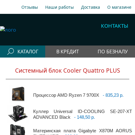
Отзывы
Наши работы
Доставка
О магазине
A1
+375 29 198-70-77
КОНТАКТЫ
МТС
+375 29 758-00-77
Гор
+375 17 256-18-09
КАТАЛОГ
В КРЕДИТ
ПО БЕЗНАЛУ
info@cooler.by
Конфигураторы
Собрать компьютер онлайн
Системный блок Cooler Quattro PLUS
Telegram
Viber
Компьютеры
Быстрый подбор компьютера
Системные
блоки
Процессор AMD Ryzen 7 9700X
- 835,23 р.
Рабочие станции
Куллер Universal ID-COOLING SE-207-XT
Моноблоки
ADVANCED Black
- 148,50 р.
Периферия
Материнская плата Gigabyte X870M AORUS