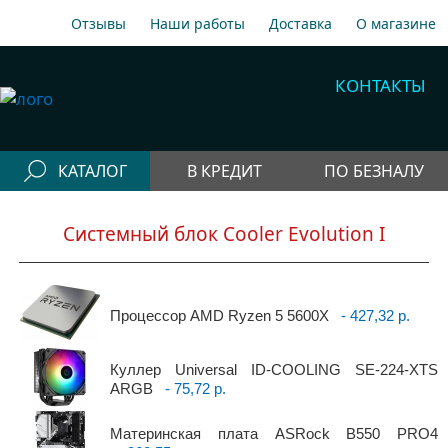
Отзывы
Наши работы
Доставка
О магазине
A1
+375 29 198-70-77
КОНТАКТЫ
МТС
+375 29 758-00-77
Гор
+375 17 256-18-09
КАТАЛОГ
В КРЕДИТ
ПО БЕЗНАЛУ
info@cooler.by
Конфигураторы
Собрать компьютер онлайн
Системный блок Cooler Evolution I
Telegram
Viber
Компьютеры
Быстрый подбор компьютера
Системные
блоки
Процессор AMD Ryzen 5 5600X
- 427,32 р.
Рабочие станции
Куллер Universal ID-COOLING SE-224-XTS
Моноблоки
ARGB
- 75,72 р.
Периферия
Материнская плата ASRock B550 PRO4