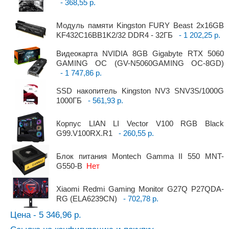
- 368,55 р.
Модуль памяти Kingston FURY Beast 2x16GB
KF432C16BB1K2/32 DDR4 - 32ГБ
- 1 202,25 р.
Видеокарта NVIDIA 8GB Gigabyte RTX 5060
GAMING OC (GV-N5060GAMING OC-8GD)
- 1 747,86 р.
SSD накопитель Kingston NV3 SNV3S/1000G
1000ГБ
- 561,93 р.
Корпус LIAN LI Vector V100 RGB Black
G99.V100RX.R1
- 260,55 р.
Блок питания Montech Gamma II 550 MNT-
G550-B
Нет
Xiaomi Redmi Gaming Monitor G27Q P27QDA-
RG (ELA6239CN)
- 702,78 р.
Цена - 5 346,96 р.