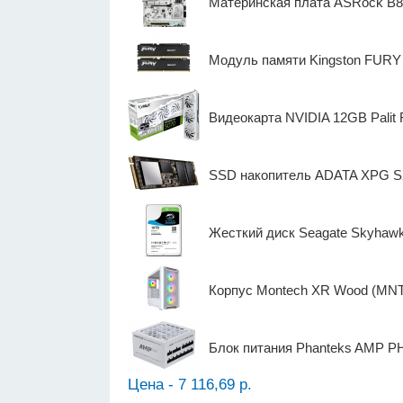
Материнская плата ASRock B85
Модуль памяти Kingston FUR
Видеокарта NVIDIA 12GB Pal
SSD накопитель ADATA XPG S
Жесткий диск Seagate Skyhaw
Корпус Montech XR Wood (MN
Блок питания Phanteks AMP
Цена - 7 116,69 р.