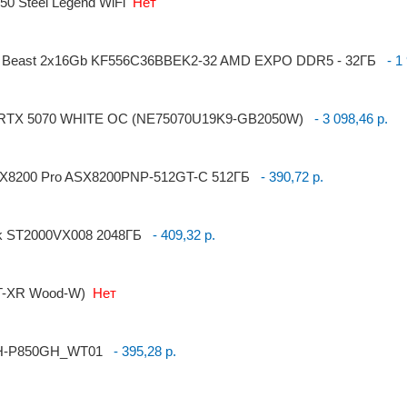
0 Steel Legend WiFi
Нет
Y Beast 2x16Gb KF556C36BBEK2-32 AMD EXPO DDR5 - 32ГБ
- 1 
it RTX 5070 WHITE OC (NE75070U19K9-GB2050W)
- 3 098,46 р.
X8200 Pro ASX8200PNP-512GT-C 512ГБ
- 390,72 р.
k ST2000VX008 2048ГБ
- 409,32 р.
T-XR Wood-W)
Нет
 PH-P850GH_WT01
- 395,28 р.