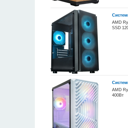
Систем
AMD Ryz
SSD 120
Системн
AMD Ryz
400Вт