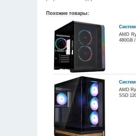
Похожие товары:
Системн
AMD Ryz
480GB /
Систем
AMD Ryz
SSD 120