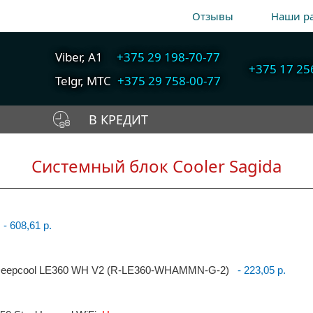
Отзывы
Наши р
Viber, A1
+375 29 198-70-77
+375 17 25
Telgr, МТС
+375 29 758-00-77
В КРЕДИТ
A1
+375 29 198-70-77
Собрать компьютер
Быстрый подбор
МТС
+375 29 758-00-77
Системный блок Cooler Sagida
онлайн
компьютера
Гор
+375 17 256-18-09
- 608,61 р.
info@cooler.by
Telegram
Viber
Deepcool LE360 WH V2 (R-LE360-WHAMMN-G-2)
- 223,05 р.