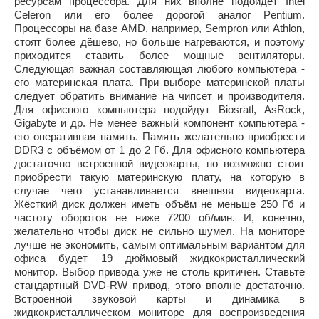
ресурсам процессора. Для них вполне подойдёт Intel
Celeron или его более дорогой аналог Pentium.
Процессоры на базе AMD, например, Sempron или Athlon,
стоят более дёшево, но больше нагреваются, и поэтому
приходится ставить более мощные вентиляторы.
Следующая важная составляющая любого компьютера -
его материнская плата. При выборе материнской платы
следует обратить внимание на чипсет и производителя.
Для офисного компьютера подойдут Biosratl, AsRock,
Gigabyte и др. Не менее важный компонент компьютера -
его оперативная память. Память желательно приобрести
DDR3 с объёмом от 1 до 2 Гб. Для офисного компьютера
достаточно встроенной видеокарты, но возможно стоит
приобрести такую материнскую плату, на которую в
случае чего устанавливается внешняя видеокарта.
Жёсткий диск должен иметь объём не меньше 250 Гб и
частоту оборотов не ниже 7200 об/мин. И, конечно,
желательно чтобы диск не сильно шумел. На мониторе
лучше не экономить, самым оптимальным вариантом для
офиса будет 19 дюймовый жидкокристаллический
монитор. Выбор привода уже не столь критичен. Ставьте
стандартный DVD-RW привод, этого вполне достаточно.
Встроенной звуковой карты и динамика в
жидкокристаллическом мониторе для воспроизведения