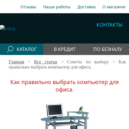
Отзывы
Наши работы
Доставка
О магазине
A1
+375 29 198-70-77
КОНТАКТЫ
МТС
+375 29 758-00-77
Гор
+375 17 256-18-09
КАТАЛОГ
В КРЕДИТ
ПО БЕЗНАЛУ
info@cooler.by
Главная
>
Все статьи
>
Советы по выбору
> Как
Конфигураторы
Собрать компьютер онлайн
правильно выбрать компьютер для офиса.
Telegram
Viber
Компьютеры
Как правильно выбрать компьютер для
Быстрый подбор компьютера
Системные
офиса.
блоки
Рабочие станции
Моноблоки
Периферия