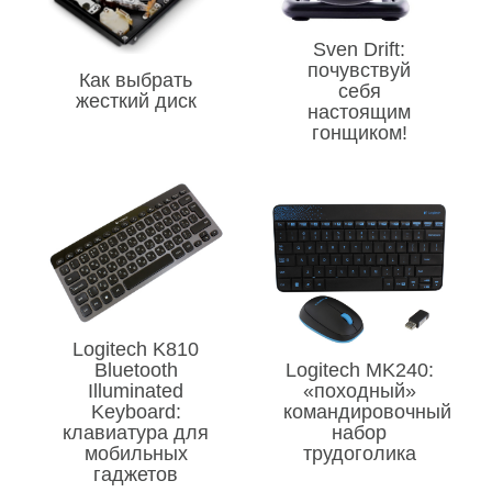
Sven Drift:
почувствуй
Как выбрать
себя
жесткий диск
настоящим
гонщиком!
Logitech K810
Bluetooth
Logitech MK240:
Illuminated
«походный»
Keyboard:
командировочный
клавиатура для
набор
мобильных
трудоголика
гаджетов